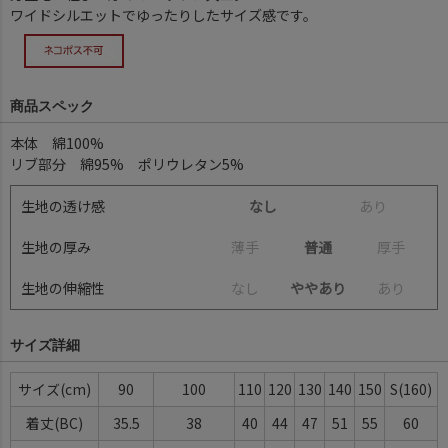
ワイドシルエットでゆったりしたサイズ感です。
商品スペック
本体 綿100%
リブ部分 綿95% ポリウレタン5%
生地の透け感
なし
あ
り
生地の厚み
薄
手
普通
厚
手
生地の伸縮性
な
し
ややあり
あ
り
サイズ詳細
サイズ(cm)
90
100
110
120
130
140
150
S(160)
着丈(BC)
35.5
38
40
44
47
51
55
60