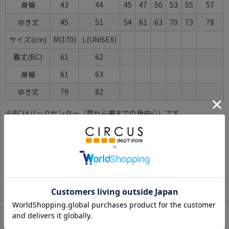
身幅
43
44
45
47
50
53
55
57
ゆき丈
45
51
54
61
63
70
73
78
サイズ(cm)
M(170)
L(UNISEX)
着丈(BC)
61
62
身幅
61
63
ゆき丈
79
82
※BCはバックセンター（首から裾までの後中心）です。
※SNPはサイドネックポイント（肩から裾までの直線で計測した長
さ）です。
サイズ詳細について
Color