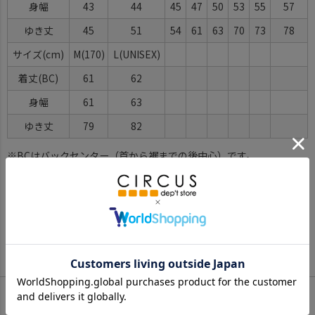
身幅
43
44
45
47
50
53
55
57
ゆき丈
45
51
54
61
63
70
73
78
サイズ(cm)
M(170)
L(UNISEX)
着丈(BC)
61
62
身幅
61
63
ゆき丈
79
82
※BCはバックセンター（首から裾までの後中心）です。
※SNPはサイドネックポイント（肩から裾までの直線で計測した長
さ）です。
サイズ詳細について
Color