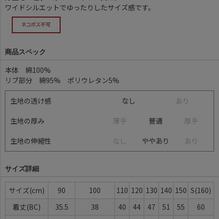
ワイドシルエットでゆったりしたサイズ感です。
商品スペック
本体 綿100%
リブ部分 綿95% ポリウレタン5%
生地の透け感
なし
あ
り
生地の厚み
薄
手
普通
厚
手
生地の伸縮性
な
し
ややあり
あ
り
サイズ詳細
サイズ(cm)
90
100
110
120
130
140
150
S(160)
着丈(BC)
35.5
38
40
44
47
51
55
60