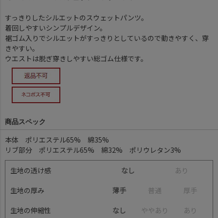
すっきりしたシルエットのスウェットパンツ。
着回しやすいシンプルデザイン。
裾ゴム入りでシルエットがすっきりとしているので動きやすく、穿
きやすい。
ウエストは脱ぎ穿きしやすい総ゴム仕様です。
商品スペック
本体 ポリエステル65% 綿35%
リブ部分 ポリエステル65% 綿32% ポリウレタン3%
生地の透け感
なし
あ
り
生地の厚み
薄手
普
通
厚
手
生地の伸縮性
なし
や
や
あ
り
あ
り