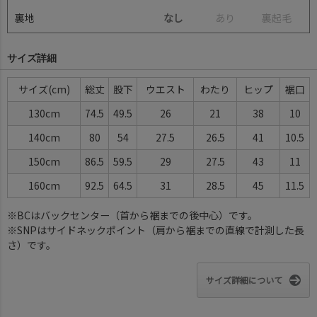
裏地
なし
あ
り
裏
起
毛
サイズ詳細
サイズ(cm)
総丈
股下
ウエスト
わたり
ヒップ
裾口
130cm
74.5
49.5
26
21
38
10
140cm
80
54
27.5
26.5
41
10.5
150cm
86.5
59.5
29
27.5
43
11
160cm
92.5
64.5
31
28.5
45
11.5
※BCはバックセンター（首から裾までの後中心）です。
※SNPはサイドネックポイント（肩から裾までの直線で計測した長
さ）です。
サイズ詳細について