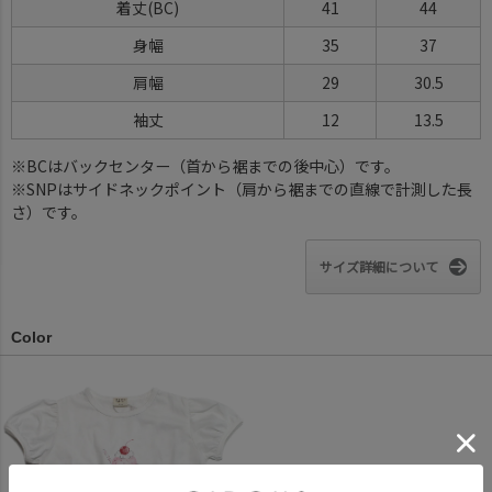
着丈(BC)
41
44
身幅
35
37
肩幅
29
30.5
袖丈
12
13.5
※BCはバックセンター（首から裾までの後中心）です。
※SNPはサイドネックポイント（肩から裾までの直線で計測した長
さ）です。
サイズ詳細について
Color