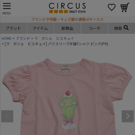
MENU
ブランド子供服・キッズ服の通販はサーカス
ブランド
アイテム
新商品
コーデ
検索
HOME
ブランド
ラ ポシェ ビスキュイ
[ラ ポシェ ビスキュイ] パフスリーブ半袖Tシャツ ピンク(PK)