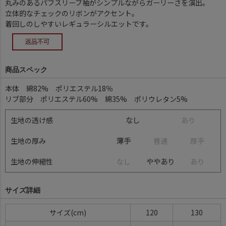
丸みのあるパフスリーブ袖がシンプルながらガーリーさを演出。
立体的なチェックのリボンがアクセント。
着回しのしやすいレギュラーシルエットです。
商品スペック
本体 綿82% ポリエステル18％
リブ部分 ポリエステル60% 綿35% ポリウレタン5%
生地の透け感
なし
あ
り
生地の厚み
薄手
普
通
厚
手
生地の伸縮性
な
し
ややあり
あ
り
サイズ詳細
サイズ(cm)
120
130