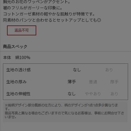
胸元のお花のワッペンがアクセント。
裾のフリルがガーリーな印象に。
コットンガーゼ素材の軽やかな肌触りが特徴です。
同素材のパンツと合わせるとセットアップとしても◎
商品スペック
本体 綿100%
生地の透け感
なし
あ
り
生地の厚み
薄手
普
通
厚
手
生地の伸縮性
なし
や
や
あ
り
あ
り