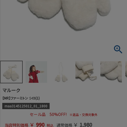
マルーク
【MR】ファーミトン シロ(1)
maa3145125012_01_1800
セール品 50%OFF!
※返品・交換対象外
￥
990
￥
1,980
当店特別価格
通常価格
税込