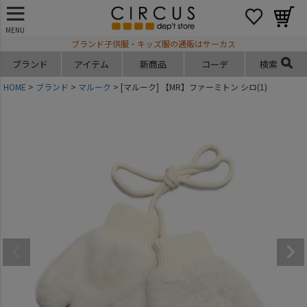
MENU
ブランド子供服・キッズ服の通販はサーカス
ブランド
アイテム
新商品
コーデ
検索
HOME
ブランド
マルーク
[マルーク] 【MR】ファーミトン シロ(1)