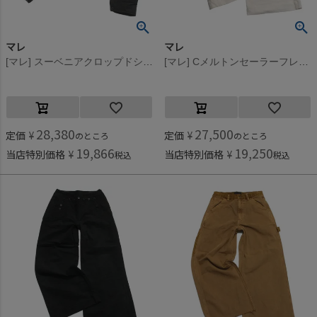
マレ
マレ
[マレ] スーベニアクロップドシャツ ブラック(2)
[マレ] Cメルトンセーラーフレアパンツ オフホワイト(11)
28,380
27,500
定価
¥
定価
¥
のところ
のところ
19,866
19,250
当店特別価格
¥
当店特別価格
¥
税込
税込