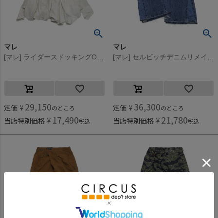
マレ
マレ
[マレ] ライダースドッキングOP ホワイト(1)
[マレ] セルビッチデニムリメイクフレアパンツ ブルー(44)
29,150
36,300
定価
¥
定価
¥
のところ
のところ
17,490
21,780
当店特別価格
¥
当店特別価格
¥
税込
税込