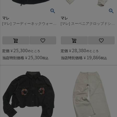
マレ
マレ
[マレ] フーディーネックウォーマー ネイビー(4)
[マレ] スーベニアクロップドシャツ オフホワイト(11)
25,300
28,380
定価
¥
定価
¥
のところ
のところ
25,300
19,866
当店特別価格
¥
当店特別価格
¥
税込
税込