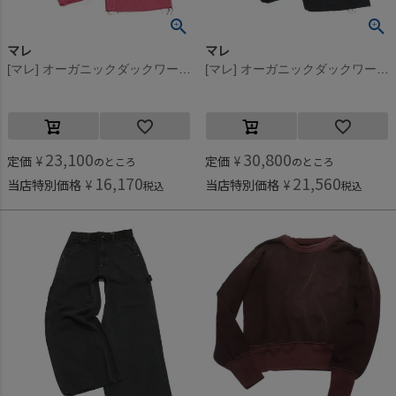
マレ
マレ
[マレ] オーガニックダックワークパンツ ピンク(6)
[マレ] オーガニックダックワークパンツ ブラック(2)
23,100
30,800
定価
¥
定価
¥
のところ
のところ
16,170
21,560
当店特別価格
¥
当店特別価格
¥
税込
税込