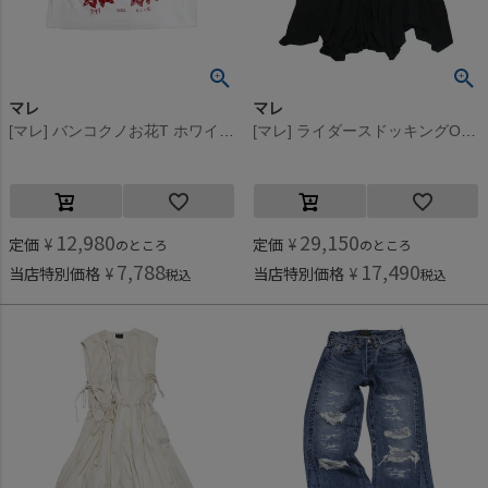
マレ
マレ
[マレ] バンコクノお花T ホワイト(1)
[マレ] ライダースドッキングOP ブラック(2)
12,980
29,150
定価
¥
定価
¥
のところ
のところ
7,788
17,490
当店特別価格
¥
当店特別価格
¥
税込
税込