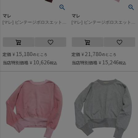
マレ
マレ
[マレ] ビンテージボロスエット ブラウン(7)
[マレ] ビンテージボロスエット ピンク(6)
15,180
21,780
定価
¥
定価
¥
のところ
のところ
10,626
15,246
当店特別価格
¥
当店特別価格
¥
税込
税込