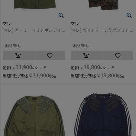
マレ
マレ
[マレ] アーミーへリンボンデイジースカート カーキ(9)
[マレ] ヴィンテージラグプリントイージーパンツ ブラウン(7)
初秋商品
初秋商品
31,900
19,800
定価
¥
定価
¥
のところ
のところ
31,900
19,800
当店特別価格
¥
当店特別価格
¥
税込
税込