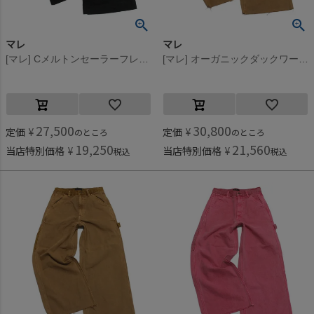
マレ
マレ
[マレ] Cメルトンセーラーフレアパンツ ブラック(2)
[マレ] オーガニックダックワークパンツ ベージュ(16)
27,500
30,800
定価
¥
定価
¥
のところ
のところ
19,250
21,560
当店特別価格
¥
当店特別価格
¥
税込
税込