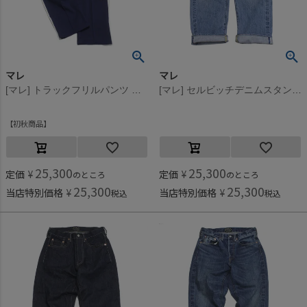
マレ
マレ
[マレ] トラックフリルパンツ ネイビー(4)
[マレ] セルビッチデニムスタンダードデニム5ポケットパンツ ビンテージブルー(44)
初秋商品
25,300
25,300
定価
¥
定価
¥
のところ
のところ
25,300
25,300
当店特別価格
¥
当店特別価格
¥
税込
税込