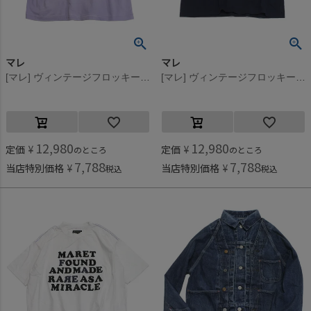
マレ
マレ
[マレ] ヴィンテージフロッキーT パープル(12)
[マレ] ヴィンテージフロッキーT ネイビー(4)
12,980
12,980
定価
¥
定価
¥
のところ
のところ
7,788
7,788
当店特別価格
¥
当店特別価格
¥
税込
税込