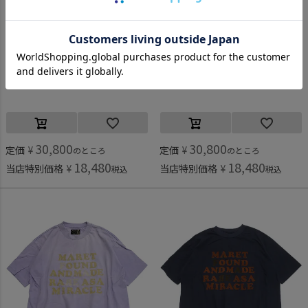
マレ
マレ
[マレ] アーミーアシタックパンツ ブラウン(7)
[マレ] アーミーアシタックパンツ カーキ(9)
30,800
30,800
定価
¥
定価
¥
のところ
のところ
18,480
18,480
当店特別価格
¥
当店特別価格
¥
税込
税込