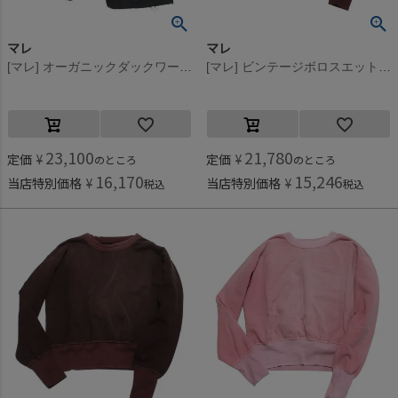
マレ
マレ
[マレ] オーガニックダックワークパンツ ブラック(2)
[マレ] ビンテージボロスエット ブラウン(7)
23,100
21,780
定価
¥
定価
¥
のところ
のところ
16,170
15,246
当店特別価格
¥
当店特別価格
¥
税込
税込