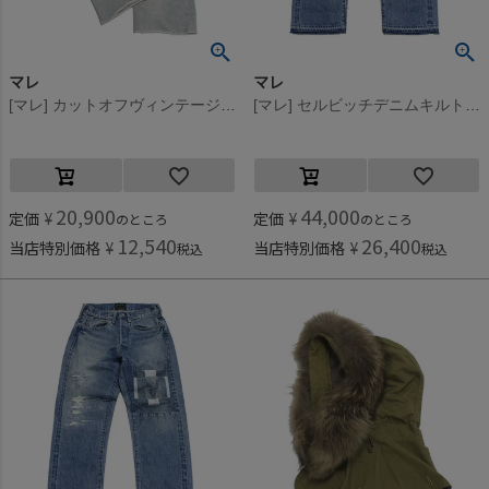
マレ
マレ
[マレ] カットオフヴィンテージスウェットパンツ グレー(3)
[マレ] セルビッチデニムキルトリメイク5Pパンツ ブルー(14)
20,900
44,000
定価
¥
定価
¥
のところ
のところ
12,540
26,400
当店特別価格
¥
当店特別価格
¥
税込
税込