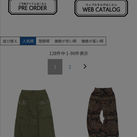
並び替え
人気順
登録順
価格が安い順
価格が高い順
128
件中
1
-
90
件表示
1
2