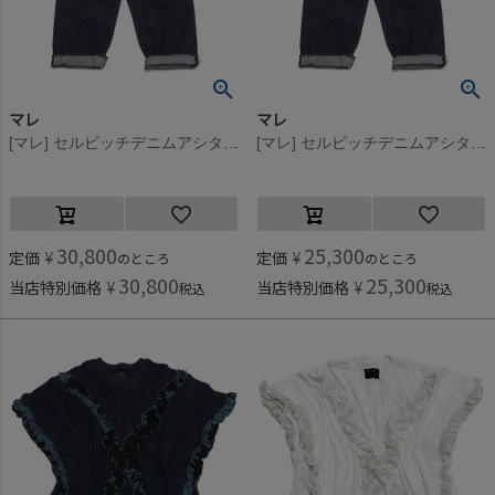
マレ
マレ
[マレ] セルビッチデニムアシタックパンツ ネイビー(4)
[マレ] セルビッチデニムアシタックパンツ ネイビー(4)
30,800
25,300
定価
¥
定価
¥
のところ
のところ
30,800
25,300
当店特別価格
¥
当店特別価格
¥
税込
税込