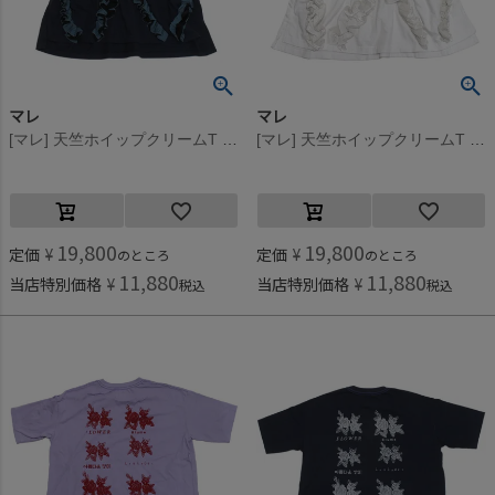
マレ
マレ
[マレ] 天竺ホイップクリームT ネイビー(4)
[マレ] 天竺ホイップクリームT ホワイト(1)
19,800
19,800
定価
¥
定価
¥
のところ
のところ
11,880
11,880
当店特別価格
¥
当店特別価格
¥
税込
税込