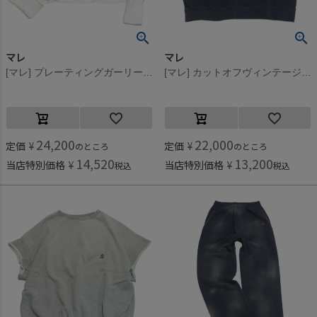
マレ
マレ
[マレ] プレーティングガーリースポーツT ホワイト(1)
[マレ] カットオフヴィンテージスウェットT ネイビー(4)
24,200
22,000
定価
¥
定価
¥
のところ
のところ
14,520
13,200
当店特別価格
¥
当店特別価格
¥
税込
税込