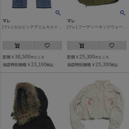
マレ
マレ
[マレ] セルビッチデニムキルトリメイク5Pパンツ ブルー(14)
[マレ] フーディーネックウォーマー ベージュ(16)
38,500
25,300
定価
¥
定価
¥
のところ
のところ
23,100
25,300
当店特別価格
¥
当店特別価格
¥
税込
税込