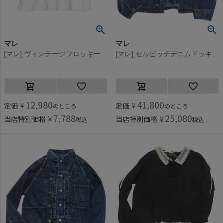
マレ
マレ
[マレ] ヴィンテージフロッキーT ホワイト(1)
[マレ] セルビッチデニムドッキングジャケット ブルー(14)
12,980
41,800
定価
¥
定価
¥
のところ
のところ
7,788
25,080
当店特別価格
¥
当店特別価格
¥
税込
税込