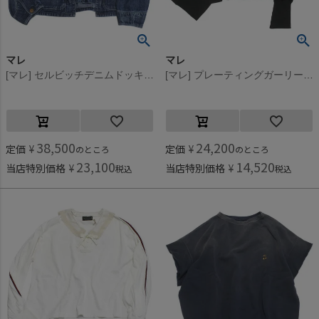
マレ
マレ
[マレ] セルビッチデニムドッキングジャケット ブルー(14)
[マレ] プレーティングガーリースポーツT チャコールグレー(17)
38,500
24,200
定価
¥
定価
¥
のところ
のところ
23,100
14,520
当店特別価格
¥
当店特別価格
¥
税込
税込