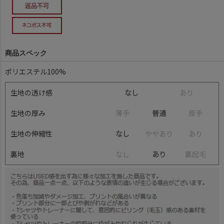
商品スペック
ポリエステル100%
生地の透け感
なし
あ
り
生地の厚み
薄
手
普通
厚
手
生地の伸縮性
なし
や
や
あ
り
あ
り
裏地
な
し
あり
裏
起
毛