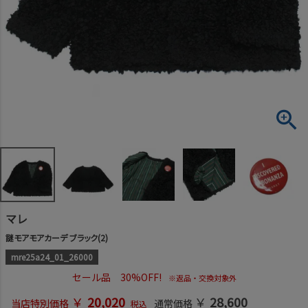
マレ
謎モアモアカーデ ブラック(2)
mre25a24_01_26000
セール品 30%OFF!
※返品・交換対象外
￥
20,020
￥
28,600
当店特別価格
通常価格
税込