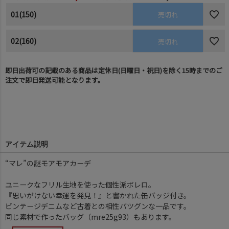
01(150)
売切れ
02(160)
売切れ
即日出荷可の記載のある商品は定休日(日曜日・祝日)を除く15時までのご
注文で即日発送可能となります。
アイテム説明
“マレ”の謎モアモアカーデ
ユニークなフリル生地を使った個性派ボレロ。
『思いがけない幸運を発見！』と書かれた缶バッジ付き。
ビンテージデニムなど古着との相性バツグンな一品です。
同じ素材で作ったバッグ（mre25g93）もあります。