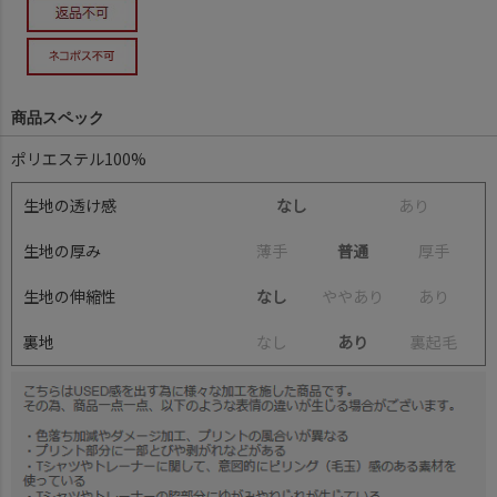
商品スペック
ポリエステル100%
生地の透け感
なし
あ
り
生地の厚み
薄
手
普通
厚
手
生地の伸縮性
なし
や
や
あ
り
あ
り
裏地
な
し
あり
裏
起
毛