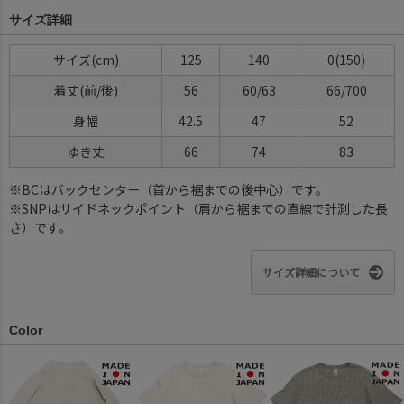
サイズ詳細
サイズ(cm)
125
140
0(150)
着丈(前/後)
56
60/63
66/700
身幅
42.5
47
52
ゆき丈
66
74
83
※BCはバックセンター（首から裾までの後中心）です。
※SNPはサイドネックポイント（肩から裾までの直線で計測した長
さ）です。
サイズ詳細について
Color