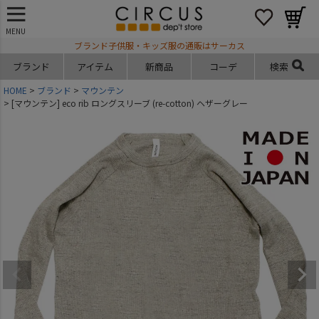
MENU
ブランド子供服・キッズ服の通販はサーカス
ブランド
アイテム
新商品
コーデ
検索
HOME
ブランド
マウンテン
[マウンテン] eco rib ロングスリーブ (re-cotton) ヘザーグレー