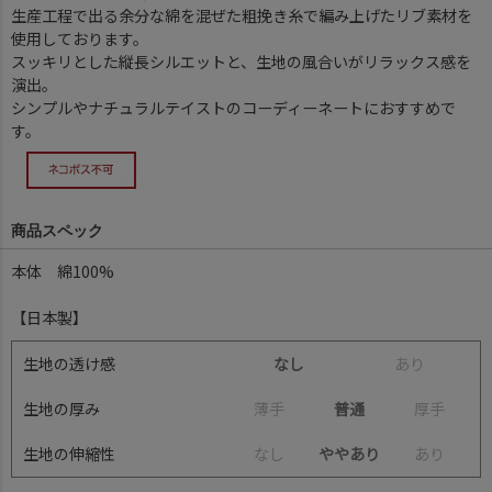
生産工程で出る余分な綿を混ぜた粗挽き糸で編み上げたリブ素材を
使用しております。
スッキリとした縦長シルエットと、生地の風合いがリラックス感を
演出。
シンプルやナチュラルテイストのコーディーネートにおすすめで
す。
商品スペック
本体 綿100%
【日本製】
生地の透け感
なし
あ
り
生地の厚み
薄
手
普通
厚
手
生地の伸縮性
な
し
ややあり
あ
り