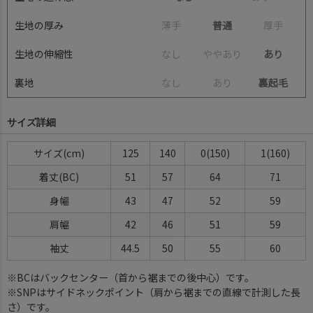
生地の厚み
薄
手
普通
厚
手
生地の伸縮性
な
し
や
や
あ
り
あり
裏地
な
し
あ
り
裏起毛
サイズ詳細
サイズ(cm)
125
140
0(150)
1(160)
着丈(BC)
51
57
64
71
身幅
43
47
52
59
肩幅
42
46
51
59
袖丈
44.5
50
55
60
※BCはバックセンター（首から裾までの後中心）です。
※SNPはサイドネックポイント（肩から裾までの直線で計測した長
さ）です。