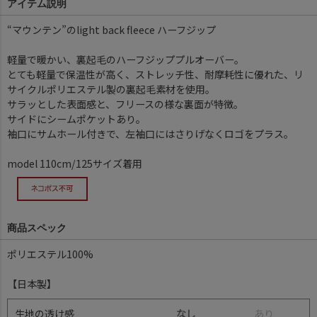
アイテム説明
“マウンテン”のlight back fleece ハーフジップ
軽量で暖かい、裏起毛のハーフジッププルオーバー。
とても軽量で保温性が高く、ストレッチ性、耐摩耗性に優れた、リ
サイクルポリエステル製の裏起毛素材を使用。
サラッとした表面感と、フリースの様な裏面が特徴。
サイドにシームポケットあり。
袖口にサムホール付きで、左袖口にはさりげなくロゴをプラス。
model 110cm/125サイズ着用
商品スペック
ポリエステル100%
【日本製】
生地の透け感
なし
あ
り