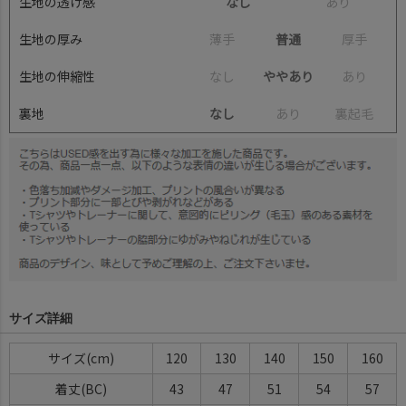
生地の透け感
なし
あ
り
生地の厚み
薄
手
普通
厚
手
生地の伸縮性
な
し
ややあり
あ
り
裏地
なし
あ
り
裏
起
毛
サイズ詳細
サイズ(cm)
120
130
140
150
160
着丈(BC)
43
47
51
54
57