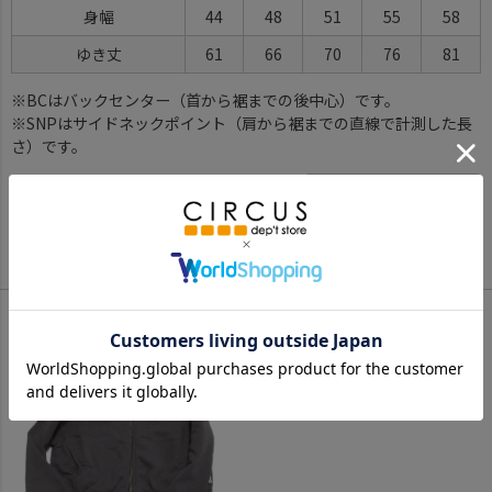
身幅
44
48
51
55
58
ゆき丈
61
66
70
76
81
※BCはバックセンター（首から裾までの後中心）です。
※SNPはサイドネックポイント（肩から裾までの直線で計測した長
さ）です。
サイズ詳細について
Color