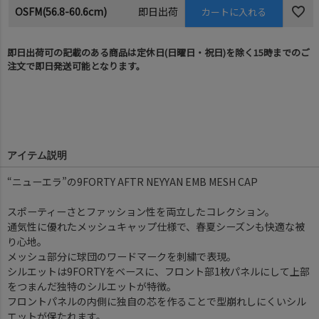
OSFM(56.8-60.6cm)
即日出荷
カートに入れる
即日出荷可の記載のある商品は定休日(日曜日・祝日)を除く15時までのご
注文で即日発送可能となります。
アイテム説明
“ニューエラ”の9FORTY AFTR NEYYAN EMB MESH CAP
スポーティーさとファッション性を両立したコレクション。
通気性に優れたメッシュキャップ仕様で、春夏シーズンも快適な被
り心地。
メッシュ部分に球団のワードマークを刺繍で表現。
シルエットは9FORTYをベースに、フロント部1枚パネルにして上部
をつまんだ独特のシルエットが特徴。
フロントパネルの内側に独自の芯を作ることで型崩れしにくいシル
エットが保たれます。