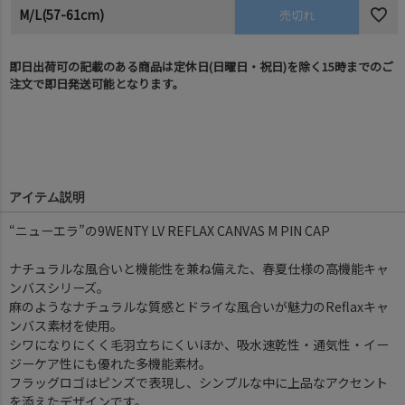
M/L(57-61cm)
売切れ
即日出荷可の記載のある商品は定休日(日曜日・祝日)を除く15時までのご
注文で即日発送可能となります。
アイテム説明
“ニューエラ”の9WENTY LV REFLAX CANVAS M PIN CAP
ナチュラルな風合いと機能性を兼ね備えた、春夏仕様の高機能キャ
ンバスシリーズ。
麻のようなナチュラルな質感とドライな風合いが魅力のReflaxキャ
ンバス素材を使用。
シワになりにくく毛羽立ちにくいほか、吸水速乾性・通気性・イー
ジーケア性にも優れた多機能素材。
フラッグロゴはピンズで表現し、シンプルな中に上品なアクセント
を添えたデザインです。