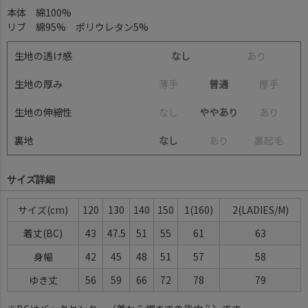
本体 綿100%
リブ 綿95% ポリウレタン5%
生地の透け感
なし
あ
り
生地の厚み
薄
手
普通
厚
手
生地の伸縮性
な
し
ややあり
あ
り
裏地
なし
あ
り
裏
起
毛
サイズ詳細
サイズ(cm)
120
130
140
150
1(160)
2(LADIES/M)
着丈(BC)
43
47.5
51
55
61
63
身幅
42
45
48
51
57
58
ゆき丈
56
59
66
72
78
79