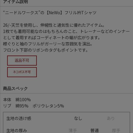
アイテム説明
“ニードルワークス”の【NeWo】フリル衿Tシャツ
26/-天竺を使用し、伸縮性と通気性に優れたアイテム。
1枚でも着用可能なのはもちろんのこと、トレーナーなどのインナー
として着用すればコーディネートの幅が広がります。
襟ぐりと袖のフリルがガーリーな雰囲気を演出。
フロント下部のリボンのタグもポイントです。
商品スペック
本体 綿100%
リブ 綿95% ポリウレタン5%
生地の透け感
なし
あ
り
生地の厚み
薄
手
普通
厚
手