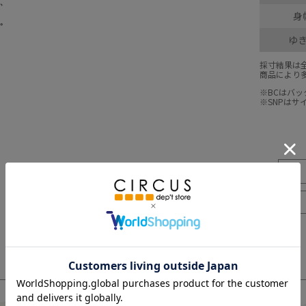
身
ゆ
採寸結果は
商品により
※BCはバ
※SNPは
3
4