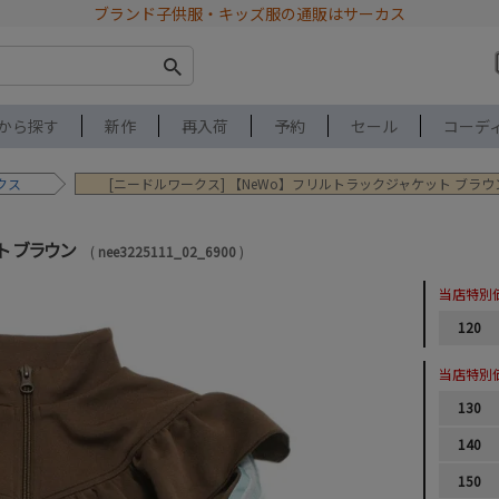
ブランド子供服・キッズ服の通販はサーカス
から探す
新作
再入荷
予約
セール
コーデ
クス
[ニードルワークス] 【NeWo】フリルトラックジャケット ブラウ
ト ブラウン
nee3225111_02_6900
当店特別
120
当店特別
130
140
150