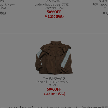
クス
アンディニー
フォブ
CONVEX happy bag（ハッピーバック）
undeny.happy bag（春夏アイテムハッピーバック）
XX)
マルチカラー(XX)
ボー
50%OFF
(税込)
￥3,
￥2,200 (税込)
ニードルワークス
【NeWo】フリルトラックジャケット
ブラウン
50%OFF
￥3,520～ (税込)
ルワークス] 【NeWo】フリルトラックジャケット ブラウンの商品