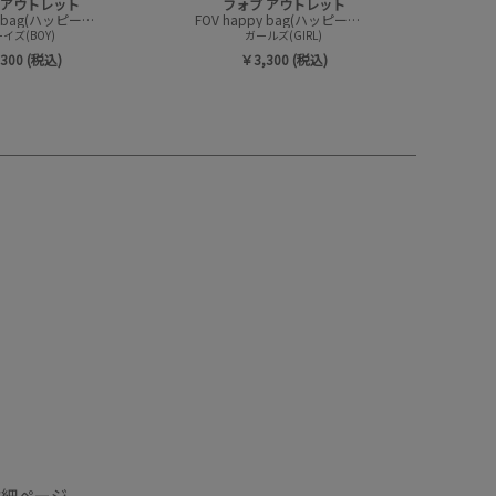
 アウトレット
フォブ アウトレット
FOV happy bag(ハッピーバック/トップスセット)
FOV happy bag(ハッピーバック/トップスセット)
イズ(BOY)
ガールズ(GIRL)
300 (税込)
￥3,300 (税込)
詳細ページ