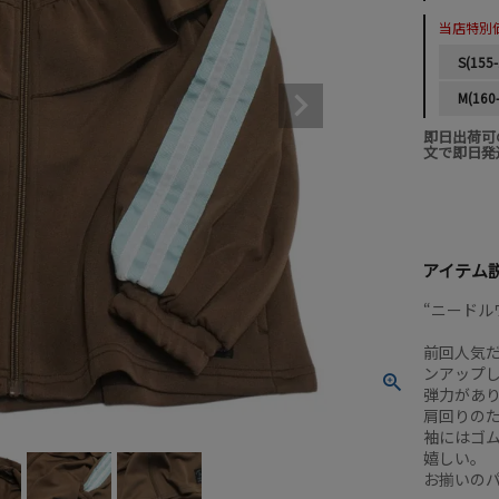
当店特別
S(155-
M(160
即日出荷可
文で即日発
アイテム
“ニードル
前回人気
ンアップ
弾力があ
肩回りの
袖にはゴ
嬉しい。
お揃いの