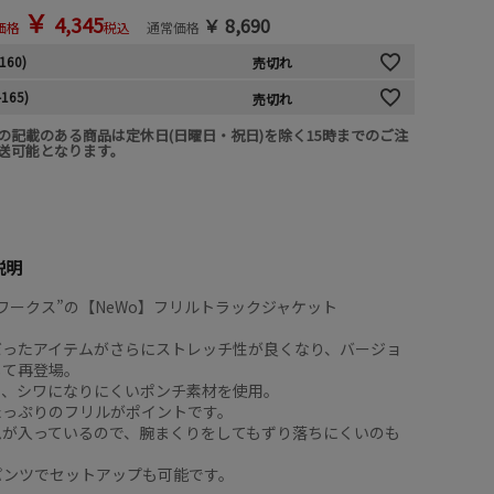
￥
4,345
￥
8,690
価格
税込
通常価格
160)
売切れ
-165)
売切れ
の記載のある商品は定休日(日曜日・祝日)を除く15時までのご注
送可能となります。
説明
ワークス”の【NeWo】フリルトラックジャケット
だったアイテムがさらにストレッチ性が良くなり、バージョ
して再登場。
り、シワになりにくいポンチ素材を使用。
たっぷりのフリルがポイントです。
ムが入っているので、腕まくりをしてもずり落ちにくいのも
パンツでセットアップも可能です。