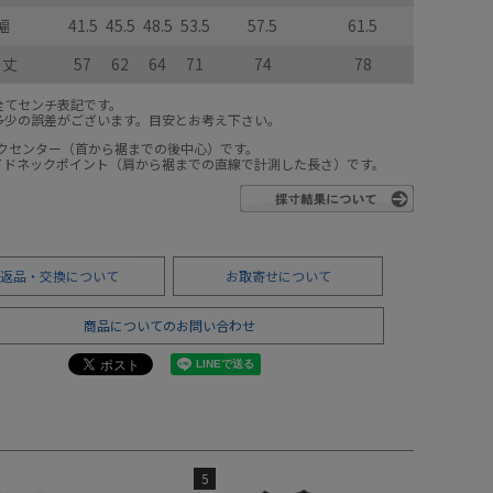
幅
41.5
45.5
48.5
53.5
57.5
61.5
き丈
57
62
64
71
74
78
全てセンチ表記です。
多少の誤差がございます。目安とお考え下さい。
ックセンター（首から裾までの後中心）です。
サイドネックポイント（肩から裾までの直線で計測した長さ）です。
返品・交換について
お取寄せについて
商品についてのお問い合わせ
5