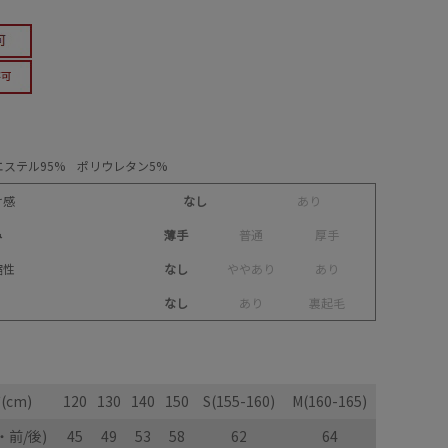
ステル95% ポリウレタン5%
け感
なし
あ
り
み
薄手
普
通
厚
手
縮性
なし
や
や
あ
り
あ
り
なし
あ
り
裏
起
毛
(cm)
120
130
140
150
S(155-160)
M(160-165)
・前/後)
45
49
53
58
62
64