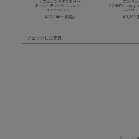
デニムアンドダンガリー
コンベッ
ボーダーテンジク エプロンツキ L/S TEE(8分袖)
91CZYクレイジー
マルチカラー(
￥12,100～ (税込)
￥3,300 
チェックした商品
[ニード