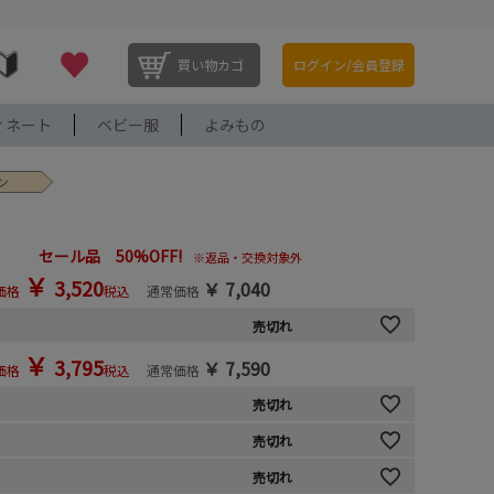
買い物カゴ
ログイン/会員登録
ィネート
ベビー服
よみもの
ン
セール品 50%OFF!
※返品・交換対象外
￥
3,520
￥
7,040
価格
税込
通常価格
売切れ
￥
3,795
￥
7,590
価格
税込
通常価格
売切れ
売切れ
売切れ