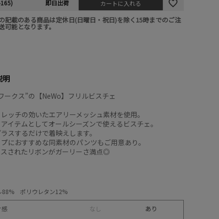
-165)
即日出荷
カートに入れる
の記載のある商品は定休日(日曜日・祝日)を除く15時までのご注
送可能となります。
説明
ワークス”の【NeWo】フリルビスチェ
トレッチの効いたエアリーメッシュ素材を使用。
ドアイテムとしてオールシーズンで使えるビスチェ。
プラスするだけで着映えします。
ップにおすすめな同素材のパンツもご用意あり。
ロスされたリボンがガーリーさ満点◎
88% ポリウレタン12%
け感
な
し
あり