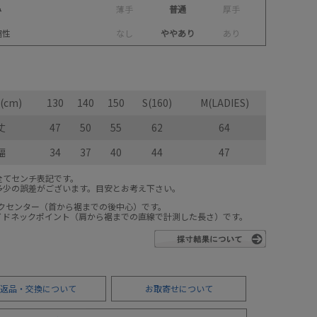
み
薄
手
普通
厚
手
縮性
な
し
ややあり
あ
り
cm)
130
140
150
S(160)
M(LADIES)
丈
47
50
55
62
64
幅
34
37
40
44
47
全てセンチ表記です。
多少の誤差がございます。目安とお考え下さい。
ックセンター（首から裾までの後中心）です。
サイドネックポイント（肩から裾までの直線で計測した長さ）です。
返品・交換について
お取寄せについて