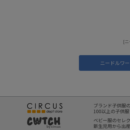
[
ニードルワー
ブランド子供服
100以上の子供
ベビー服のセレ
新生児用から出