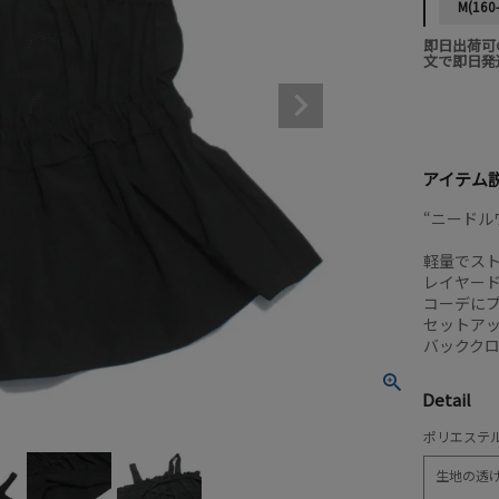
M(160
即日出荷可
文で即日発
アイテム
“ニードル
軽量でス
レイヤー
コーデに
セットア
バックク
Detail
ポリエステル
生地の透