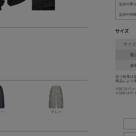
生地の厚
生地の伸
サイズ
サイズ(
着
身
採寸結果は
商品により
※BCはバ
※SNPは
ビー
グレー