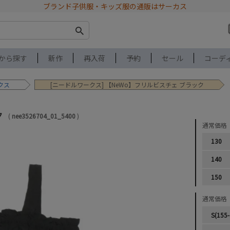
ブランド子供服・キッズ服の通販はサーカス
から探す
新作
再入荷
予約
セール
コーデ
クス
[ニードルワークス] 【NeWo】フリルビスチェ ブラック
ク
nee3526704_01_5400
通常価格
130
140
150
通常価格
S(155-