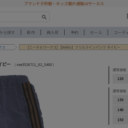
ブランド子供服・キッズ服の通販はサーカス
から探す
新作
再入荷
予約
セール
コーデ
クス
[ニードルワークス] 【NeWo】フリルラインパンツ ネイビー
ネイビー
nee3526711_02_5400
通常価格
120
通常価格
130
140
150