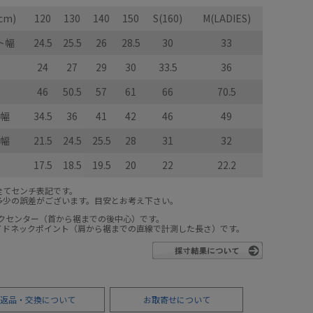
cm)
120
130
140
150
S(160)
M(LADIES)
ト幅
24.5
25.5
26
28.5
30
33
24
27
29
30
33.5
36
46
50.5
57
61
66
70.5
幅
34.5
36
41
42
46
49
幅
21.5
24.5
25.5
28
31
32
17.5
18.5
19.5
20
22
22.2
全てセンチ表記です。
多少の誤差がございます。目安とお考え下さい。
ックセンター（首から裾までの後中心）です。
サイドネックポイント（肩から裾までの直線で計測した長さ）です。
返品・交換について
お取寄せについて