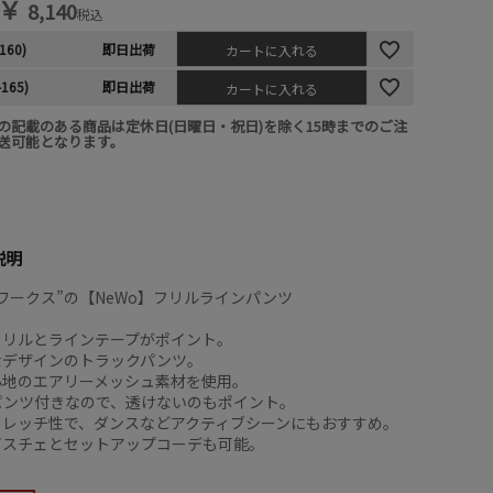
￥
8,140
税込
160)
即日出荷
カートに入れる
-165)
即日出荷
カートに入れる
の記載のある商品は定休日(日曜日・祝日)を除く15時までのご注
送可能となります。
説明
ワークス”の【NeWo】フリルラインパンツ
フリルとラインテープがポイント。
なデザインのトラックパンツ。
心地のエアリーメッシュ素材を使用。
パンツ付きなので、透けないのもポイント。
トレッチ性で、ダンスなどアクティブシーンにもおすすめ。
ビスチェとセットアップコーデも可能。