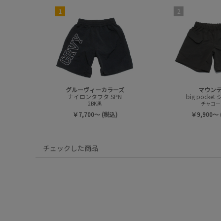
1
2
グルーヴィーカラーズ
マウン
ナイロンタフタ SPN
big pocke
2BK黒
チャコー
￥7,700～ (税込)
￥9,900～ 
チェックした商品