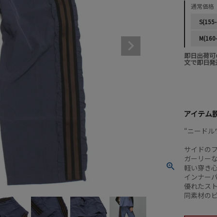
通常価格
S(155-
M(160
即日出荷可
文で即日発
アイテム
“ニードル
サイドの
ガーリー
軽い穿き
インナー
優れたス
同素材の