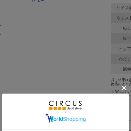
ネイビー
サイズ(
ウエス
股上
股下
ヒップ
わたり
裾幅
採寸結果は
商品により
※BCはバ
※SNPは