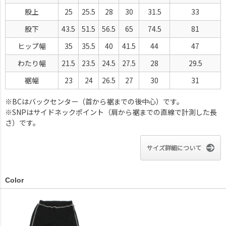
股上
25
25.5
28
30
31.5
33
股下
43.5
51.5
56.5
65
74.5
81
ヒップ幅
35
35.5
40
41.5
44
47
わたり幅
21.5
23.5
24.5
27.5
28
29.5
裾幅
23
24
26.5
27
30
31
※BCはバックセンター（首から裾までの後中心）です。
※SNPはサイドネックポイント（肩から裾までの直線で計測した長
さ）です。
サイズ詳細について
Color