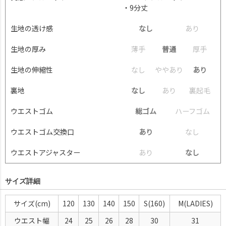
・9分丈
生地の透け感
なし
あ
り
生地の厚み
薄
手
普通
厚
手
生地の伸縮性
な
し
や
や
あ
り
あり
裏地
なし
あ
り
裏
起
毛
ウエストゴム
総ゴム
ハ
ー
フ
ゴ
ム
ウエストゴム交換口
あり
な
し
ウエストアジャスター
あ
り
なし
サイズ詳細
サイズ(cm)
120
130
140
150
S(160)
M(LADIES)
ウエスト幅
24
25
26
28
30
31