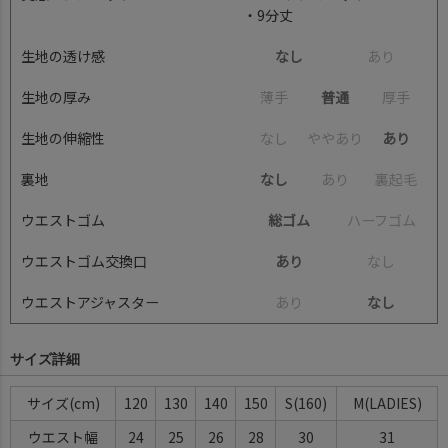
・9分丈
生地の透け感
なし
あ
り
生地の厚み
薄
手
普通
厚
手
生地の伸縮性
な
し
や
や
あ
り
あり
裏地
なし
あ
り
裏
起
毛
ウエストゴム
総ゴム
ハ
ー
フ
ゴ
ム
ウエストゴム交換口
あり
な
し
ウエストアジャスター
あ
り
なし
サイズ詳細
サイズ(cm)
120
130
140
150
S(160)
M(LADIES)
ウエスト幅
24
25
26
28
30
31