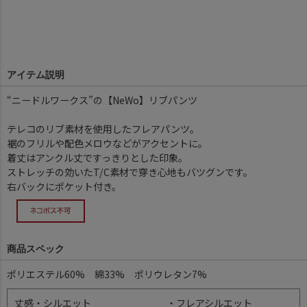
アイテム説明
“ニードルワークス”の【NeWo】リブパンツ
テレコのリブ素材を使用したフレアパンツ。
裾のフリルや配色メロウなどがアクセントに。
着丈はアンクル丈ですっきりとした印象。
ストレッチの効いたT/C素材で穿き心地もバツグンです。
右バックにポケット付き。
商品スペック
ポリエステル60% 綿33% ポリウレタン7%
丈感・シルエット
・フレアシルエット