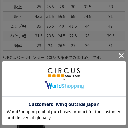
股上
25
25.5
28
30
31.5
33
股下
43.5
51.5
56.5
65
74.5
81
ヒップ幅
35
35.5
40
41.5
44
47
わたり幅
21.5
23.5
24.5
27.5
28
29.5
裾幅
23
24
26.5
27
30
31
※BCはバックセンター（首から裾までの後中心）です。
※SNPはサイドネックポイント（肩から裾までの直線で計測した長
さ）です。
サイズ詳細について
Color