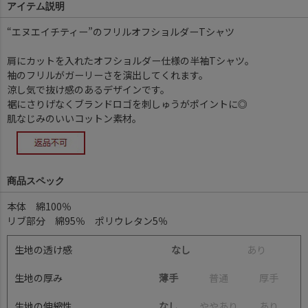
アイテム説明
“エヌエイチティー”のフリルオフショルダーTシャツ
肩にカットを入れたオフショルダー仕様の半袖Tシャツ。
袖のフリルがガーリーさを演出してくれます。
涼し気で抜け感のあるデザインです。
裾にさりげなくブランドロゴを刺しゅうがポイントに◎
肌なじみのいいコットン素材。
商品スペック
本体 綿100％
リブ部分 綿95％ ポリウレタン5％
生地の透け感
なし
あ
り
生地の厚み
薄手
普
通
厚
手
生地の伸縮性
なし
や
や
あ
り
あ
り