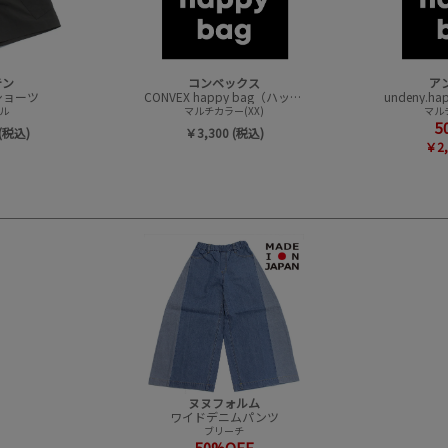
テン
コンベックス
ア
t ショーツ
CONVEX happy bag（ハッピーバック）
ル
マルチカラー(XX)
マルチ
5
(税込)
￥3,300 (税込)
￥2,
ヌヌフォルム
ワイドデニムパンツ
ブリーチ
50%OFF