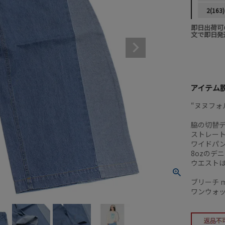
2(163)
即日出荷可
文で即日発
アイテム
“ヌヌフォ
脇の切替
ストレー
ワイドパ
8ozのデ
ウエスト
ブリーチ mo
ワンウォッシ