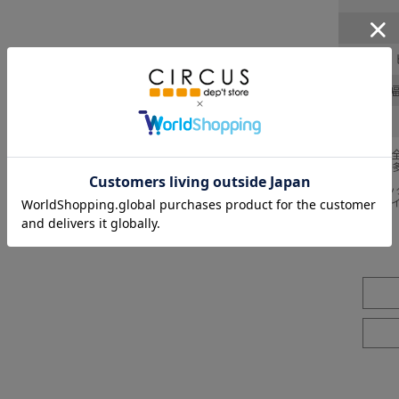
わたり幅
採寸結果は
商品により
※BCはバ
※SNPは