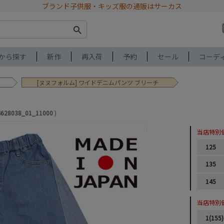
ブランド子供服・キッズ服の通販はサーカス
から探す
新作
再入荷
予約
セール
コーデ
[ヌヌフォルム] ワイドデニムパンツ ブリーチ
4628038_01_11000
当店特別
125
135
145
当店特別
1(155)