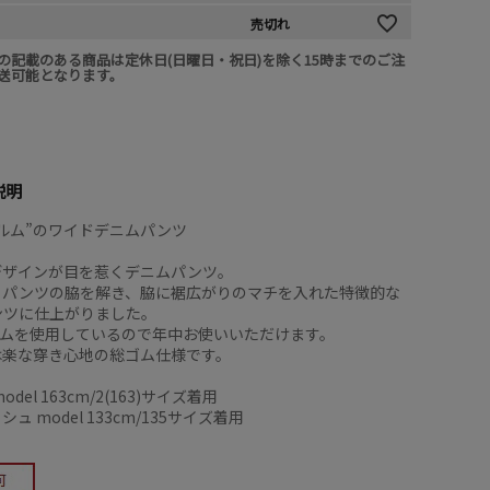
売切れ
の記載のある商品は定休日(日曜日・祝日)を除く15時までのご注
送可能となります。
説明
ルム”のワイドデニムパンツ
デザインが目を惹くデニムパンツ。
トパンツの脇を解き、脇に裾広がりのマチを入れた特徴的な
ンツに仕上がりました。
ニムを使用しているので年中お使いいただけます。
は楽な穿き心地の総ゴム仕様です。
del 163cm/2(163)サイズ着用
ュ model 133cm/135サイズ着用