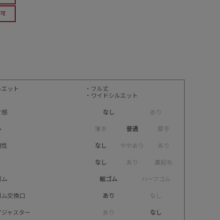
ルエット
・フル丈
・ワイドシルエット
け感
なし
あ
り
み
薄
手
普通
厚
手
縮性
なし
や
や
あ
り
あ
り
なし
あ
り
裏
起
毛
ゴム
総ゴム
ハ
ー
フ
ゴ
ム
ゴム交換口
あり
な
し
アジャスター
あ
り
なし