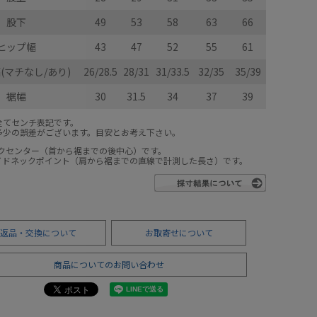
股下
49
53
58
63
66
ヒップ幅
43
47
52
55
61
(マチなし/あり)
26/28.5
28/31
31/33.5
32/35
35/39
裾幅
30
31.5
34
37
39
全てセンチ表記です。
多少の誤差がございます。目安とお考え下さい。
ックセンター（首から裾までの後中心）です。
サイドネックポイント（肩から裾までの直線で計測した長さ）です。
返品・交換について
お取寄せについて
商品についてのお問い合わせ