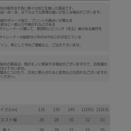
イズ(cm)
125
135
145
1(155)
2(163)
ウエスト幅
26
28
30
32
33
股上
28
29
31
33
35