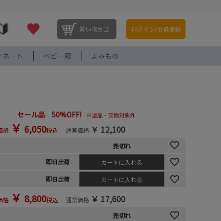
買い物カゴ
ログイン/会員登録
ィネート
ベビー服
よみもの
セール品 50%OFF!
※返品・交換対象外
￥
6,050
￥
12,100
価格
税込
通常価格
売切れ
即日出荷
カートに入れる
即日出荷
カートに入れる
￥
8,800
￥
17,600
価格
税込
通常価格
売切れ