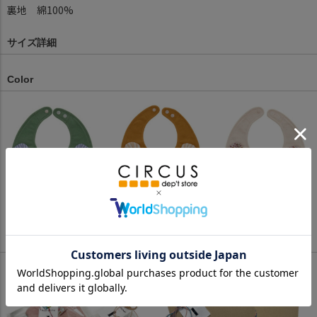
裏地 綿100%
サイズ詳細
Color
グリーン(GR)
マスタード(MS)
オフホワイト(OW)
Wrapping