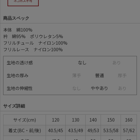
商品スペック
本体 綿100%
衿 綿95% ポリウレタン5%
フリルチュール ナイロン100%
フリルレース ナイロン100%
生地の透け感
なし
あ
り
生地の厚み
薄
手
普通
厚
手
生地の伸縮性
な
し
ややあり
あ
り
サイズ詳細
サイズ(cm)
120
130
140
150
160
着丈(BC・前/後)
40.5/45
43.5/49
49/53
53.5/58
57/62