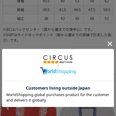
身幅
45.5
49
53
58
62
肩幅
39.5
41.5
44.5
47.5
50.5
袖丈
38
42
45
48
52
※BCはバックセンター（首から裾までの後中心）です。
※SNPはサイドネックポイント（肩から裾までの直線で計測した長
さ）です。
サイズ詳細について
Color