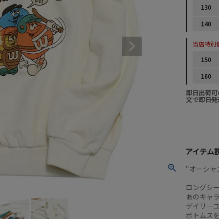
130
140
当店特別
150
160
即日出荷可
文で即日発
アイテム
“オーシャ
ロングシ
あのキャ
デイリー
ボトムス