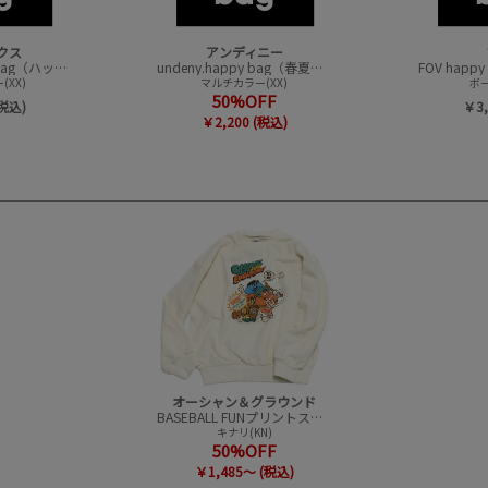
クス
アンディニー
CONVEX happy bag（ハッピーバック）
undeny.happy bag（春夏アイテムハッピーバック）
XX)
マルチカラー(XX)
ボー
50%OFF
(税込)
￥3,
￥2,200 (税込)
オーシャン＆グラウンド
BASEBALL FUNプリントスウェット
キナリ(KN)
50%OFF
￥1,485～ (税込)