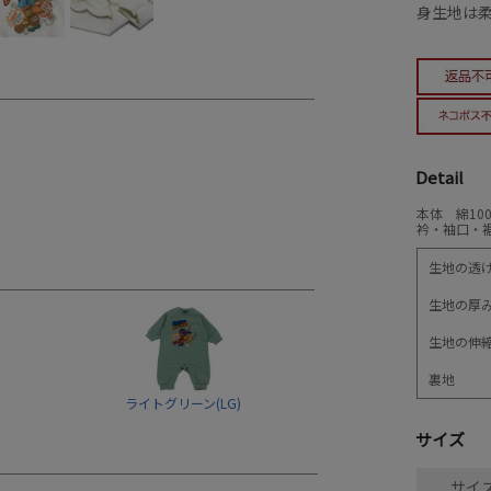
身生地は柔
Detail
本体 綿10
衿・袖口・裾
生地の透
生地の厚
生地の伸
裏地
ライトグリーン(LG)
サイズ
サイズ