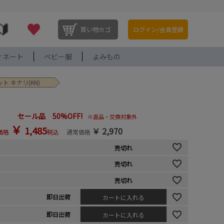
買い物カゴ
ログイン/会員登録
ィネート
ベビー服
よみもの
ト キナリ(KN)
セール品 50%OFF!
※返品・交換対象外
￥
1,485
￥
2,970
価格
税込
通常価格
売切れ
売切れ
売切れ
即日出荷
カートに入れる
即日出荷
カートに入れる