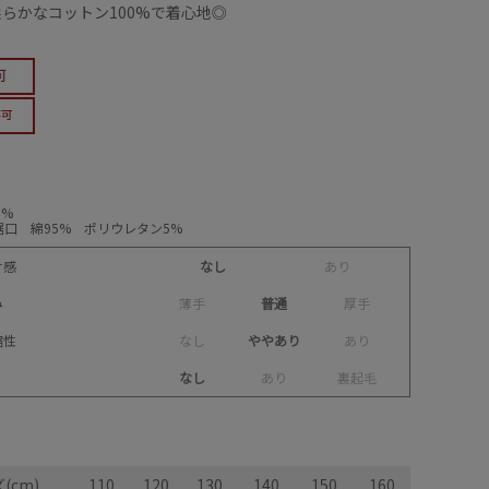
らかなコットン100%で着心地◎
0%
口 綿95% ポリウレタン5%
け感
なし
あ
り
み
薄
手
普通
厚
手
縮性
な
し
ややあり
あ
り
なし
あ
り
裏
起
毛
(cm)
110
120
130
140
150
160