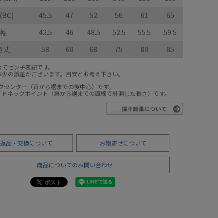
BC)
45.5
47
52
56
61
65
幅
42.5
46
48.5
52.5
55.5
59.5
き丈
58
60
68
75
80
85
全てセンチ表記です。
多少の誤差がございます。目安とお考え下さい。
ックセンター（首から裾までの後中心）です。
サイドネックポイント（肩から裾までの直線で計測した長さ）です。
返品・交換について
お取寄せについて
商品についてのお問い合わせ