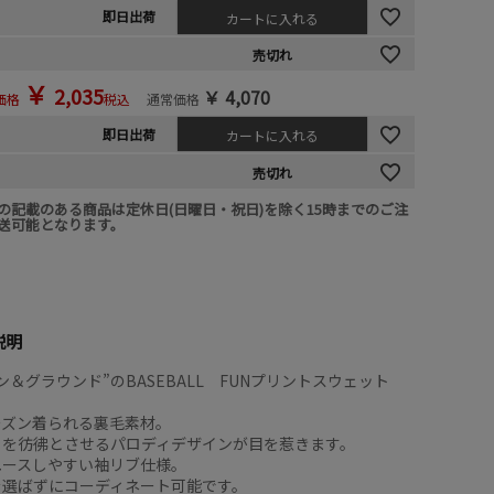
即日出荷
カートに入れる
売切れ
￥
2,035
￥
4,070
価格
税込
通常価格
即日出荷
カートに入れる
売切れ
の記載のある商品は定休日(日曜日・祝日)を除く15時までのご注
送可能となります。
説明
ン＆グラウンド”のBASEBALL FUNプリントスウェット
ーズン着られる裏毛素材。
ラを彷彿とさせるパロディデザインが目を惹きます。
ユースしやすい袖リブ仕様。
を選ばずにコーディネート可能です。