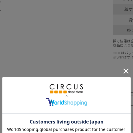
着丈(
身
ゆ
採寸結果は
商品により
※BCはバ
※SNPは