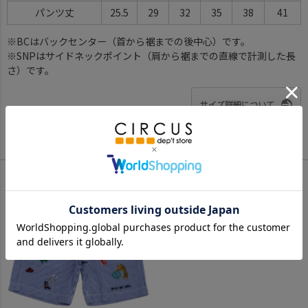
パンツ丈
25.5
29
32
35
38
41
※BCはバックセンター（首から裾までの後中心）です。
※SNPはサイドネックポイント（肩から裾までの直線で計測した長
さ）です。
サイズ詳細について
Color