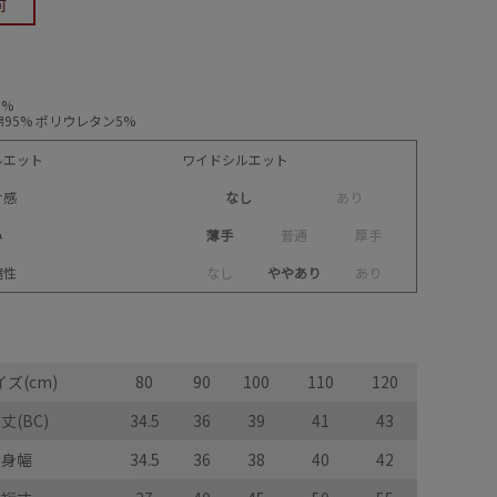
0%
95% ポリウレタン5%
ルエット
ワイドシルエット
け感
なし
あ
り
み
薄手
普
通
厚
手
縮性
な
し
ややあり
あ
り
ズ(cm)
80
90
100
110
120
丈(BC)
34.5
36
39
41
43
身幅
34.5
36
38
40
42