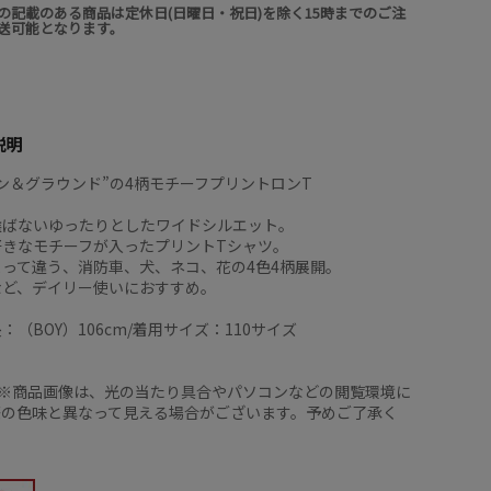
の記載のある商品は定休日(日曜日・祝日)を除く15時までのご注
送可能となります。
説明
ン＆グラウンド”の4柄モチーフプリントロンT
選ばないゆったりとしたワイドシルエット。
好きなモチーフが入ったプリントTシャツ。
って違う、消防車、犬、ネコ、花の4色4柄展開。
など、デイリー使いにおすすめ。
：（BOY）106cm/着用サイズ：110サイズ
: ※商品画像は、光の当たり具合やパソコンなどの閲覧環境に
際の色味と異なって見える場合がございます。予めご了承く