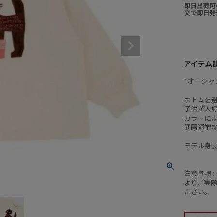
即日出荷可
文で即日発
アイテム
“オーシャ
ボトムを
子供が大
カラーによ
通園通学
モデル身長
注意事項 
より、実
ださい。