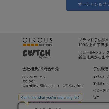
オーシャン＆グ
ブランド子供服
100以上の子供
ベビー服のセレ
新生児用から出
会社概要/お問合せ先
子供服を
子供服をブ
株式会社サーカス
550-0014
子供服をア
大阪市西区北堀江2丁目1-11 久我ビル北館3F
ベビー服ギ
お問合せ先
新作
⇒
FAQ/お問合せフォーム
電話番号：06-6538-1163
再入荷
営業時間：10:00-17:00