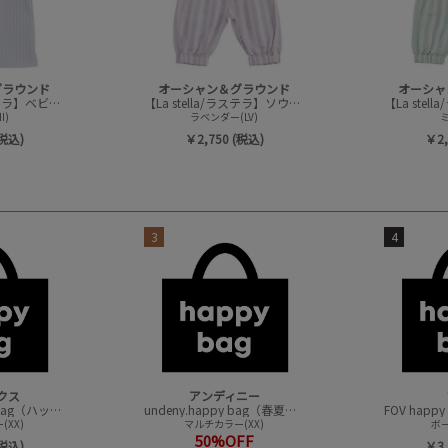
グラウンド
オーシャン＆グラウンド
オーシャ
【La stella/ラステラ】ベビーリブタンクトップ
【La stella/ラステラ】ソウガラベビーバルーンパンツ
I)
ラベンダー(LV)
ミ
(税込)
￥2,750 (税込)
￥2,
3
4
クス
アンディニー
CONVEX happy bag（ハッピーバック）
undeny.happy bag（春夏アイテムハッピーバック）
XX)
マルチカラー(XX)
ボー
50%OFF
(税込)
￥3,