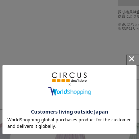
採寸結果は
商品により
※BCはバ
※SNPは
3
4