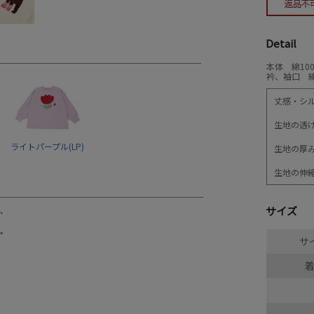
Detail
本体 綿10
衿、袖口 綿
丈感・シ
生地の透
ライトパープル(LP)
生地の厚
生地の伸
サイズ
サイ
着