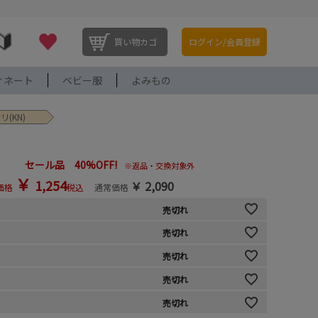
買い物カゴ
ログイン/会員登録
ィネート
ベビー服
よみもの
(KN)
セール品 40%OFF!
※返品・交換対象外
￥
1,254
￥
2,090
価格
税込
通常価格
売切れ
売切れ
売切れ
売切れ
売切れ