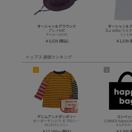
オーシャン＆グラウンド
オーシャン＆
プレイHAT
チャコール(CH)
ミント(M
￥3,520 (税込)
￥2,530 
トップス 週間ランキング
1
2
デニムアンドダンガリー
コンベッ
ボーダーテンジク エプロンツキ L/S TEE(8分袖)
91CZYクレイジー
マルチカラー(
￥12,100～ (税込)
￥3,300 