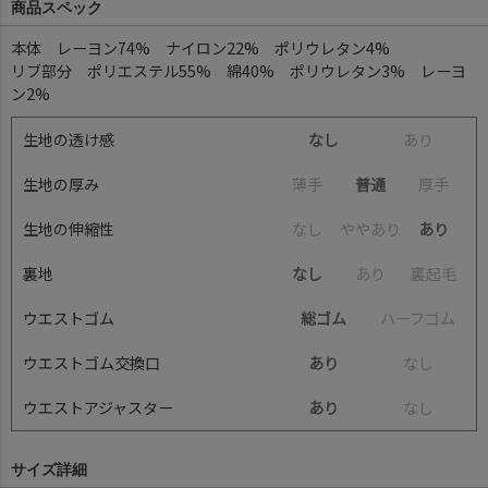
商品スペック
本体 レーヨン74% ナイロン22% ポリウレタン4%
リブ部分 ポリエステル55% 綿40% ポリウレタン3% レーヨ
ン2%
生地の透け感
なし
あ
り
生地の厚み
薄
手
普通
厚
手
生地の伸縮性
な
し
や
や
あ
り
あり
裏地
なし
あ
り
裏
起
毛
ウエストゴム
総ゴム
ハ
ー
フ
ゴ
ム
ウエストゴム交換口
あり
な
し
ウエストアジャスター
あり
な
し
サイズ詳細