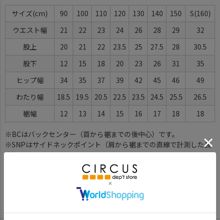
サイズ
90
100
110
120
130
140
150
S(160)
ウエスト幅
21
22
23
24
26
28
29
32
股上
20
21
22
23.5
25
27.5
28
30.5
股下
12
15
18
20
23
26
31
35
ヒップ幅
34
35
37
39
42
45
46
49
わたり幅
18.5
19.5
20.5
22.5
23.5
24.5
25.5
26.5
裾幅
12
13
14
15
16
17
18
18
※BCはバックセンター（首から裾までの後中心）です。
※SNPはサイドネックポイント（肩から裾までの直線で計測した長
さ）です。
サイズ詳細について
Color