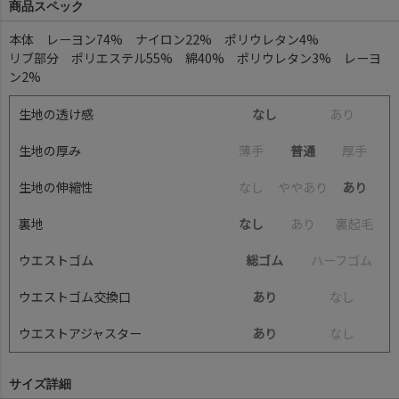
商品スペック
本体 レーヨン74% ナイロン22% ポリウレタン4%
リブ部分 ポリエステル55% 綿40% ポリウレタン3% レーヨ
ン2%
生地の透け感
なし
あ
り
生地の厚み
薄
手
普通
厚
手
生地の伸縮性
な
し
や
や
あ
り
あり
裏地
なし
あ
り
裏
起
毛
ウエストゴム
総ゴム
ハ
ー
フ
ゴ
ム
ウエストゴム交換口
あり
な
し
ウエストアジャスター
あり
な
し
サイズ詳細