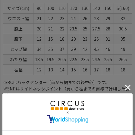
サイズ
90
100
110
120
130
140
150
S(160)
ウエスト幅
21
22
23
24
26
28
29
32
股上
20
21
22
23.5
25
27.5
28
30.5
股下
12
15
18
20
23
26
31
35
ヒップ幅
34
35
37
39
42
45
46
49
わたり幅
18.5
19.5
20.5
22.5
23.5
24.5
25.5
26.5
裾幅
12
13
14
15
16
17
18
18
※BCはバックセンター（首から裾までの後中心）です。
※SNPはサイドネックポイント（肩から裾までの直線で計測した長
さ）です。
サイズ詳細について
Color