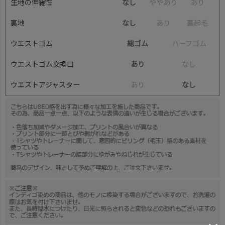
生地の伸縮性
なし
や
や
あ
り
あ
り
裏地
なし
あ
り
裏
起
毛
ウエストゴム
総ゴム
ハ
ー
フ
ゴ
ム
ウエストゴム交換口
あり
な
し
ウエストアジャスター
あ
り
なし