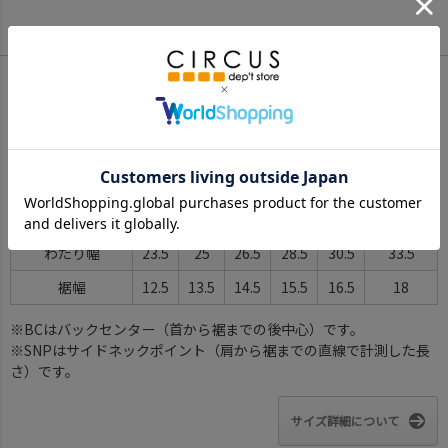
サイズ詳細
サイズ(cm)
110
120
130
140
150
S(160)
ウエスト幅
23
24
25
26.5
28
32
股上
25
26.5
28
29.5
31
33
股下
37
42.5
48
53.5
59
63
ヒップ幅
44
46
48
53
56
61.5
わたり幅
23.5
25
26.5
28.5
30.5
33.5
裾幅
12.5
13.5
14.5
15.5
16.5
18
※BCはバックセンター（首から裾までの後中心）です。
※SNPはサイドネックポイント（肩から裾までの直線で計測した長
さ）です。
サイズ詳細について