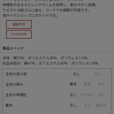
伸縮性のあるストレッチデニムを使用し、動きやすく快適。
ウエストは総ゴムに加え、コードでの調節が可能です。
両サイドとヒップにポケット付き。
商品スペック
本体 綿72% ポリエステル26% ポリウレタン2%
別生地部分 綿47% ポリエステル45% ポリウレタン8%
生地の透け感
なし
あ
り
生地の厚み
薄手
普
通
厚
手
生地の伸縮性
なし
や
や
あ
り
あ
り
裏地
なし
あ
り
裏
起
毛