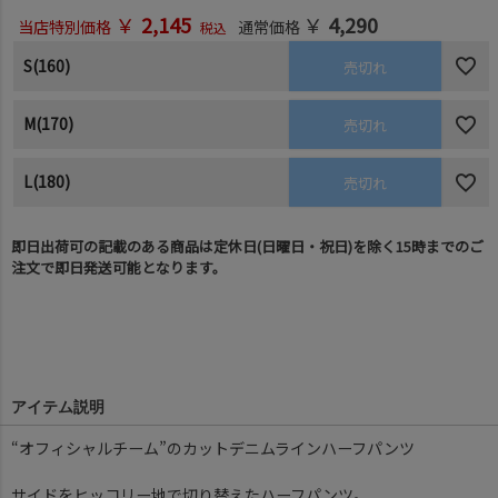
￥
2,145
￥
4,290
当店特別価格
通常価格
税込
S(160)
売切れ
M(170)
売切れ
L(180)
売切れ
即日出荷可の記載のある商品は定休日(日曜日・祝日)を除く15時までのご
注文で即日発送可能となります。
アイテム説明
“オフィシャルチーム”のカットデニムラインハーフパンツ
サイドをヒッコリー地で切り替えたハーフパンツ。