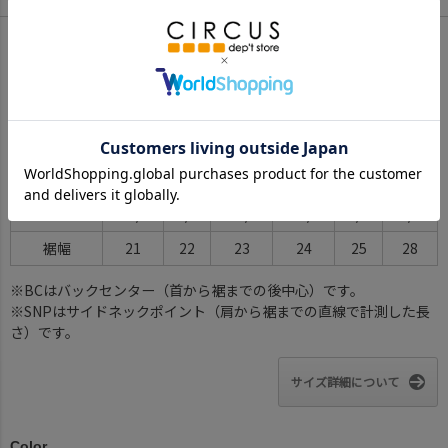
サイズ(cm)
110
120
130
140
150
S(160)
ウエスト幅
23.5
25
27.5
28.5
29.5
31.5
股上
18.5
20.5
21.5
22.5
23.5
26.5
股下
18
20
24
26
29
31
ヒップ幅
40
42
44
46
48
54
わたり幅
20.5/25
21/27
22.5/28
23.5/29
25/31
27/34
裾幅
21
22
23
24
25
28
※BCはバックセンター（首から裾までの後中心）です。
※SNPはサイドネックポイント（肩から裾までの直線で計測した長
さ）です。
サイズ詳細について
Color