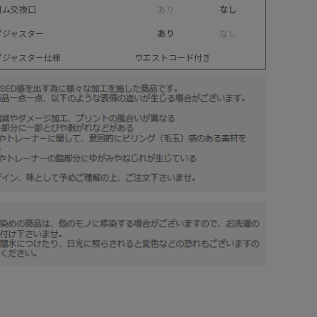
ゴム交換口
あ
り
なし
アジャスター
あり
な
し
アジャスター仕様
ウエストコード付き