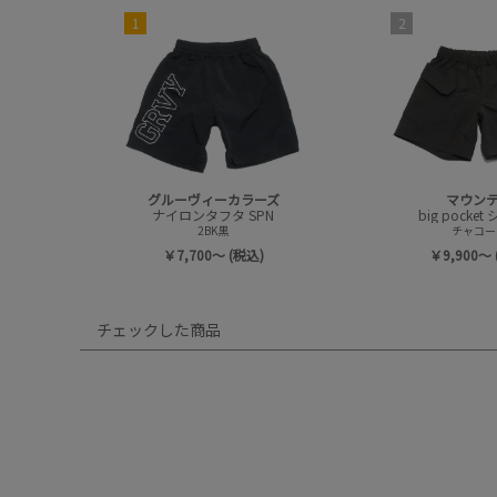
1
2
グルーヴィーカラーズ
マウン
ナイロンタフタ SPN
big pocke
2BK黒
チャコー
￥7,700～ (税込)
￥9,900～ 
チェックした商品