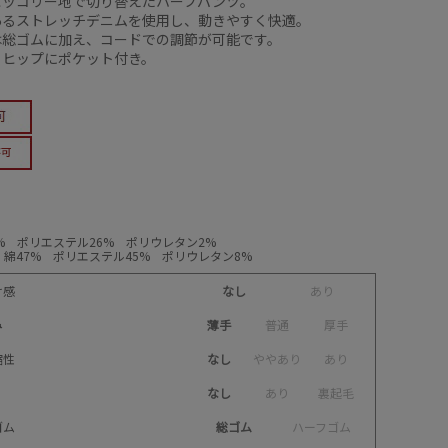
ヒッコリー地で切り替えたハーフパンツ。
あるストレッチデニムを使用し、動きやすく快適。
は総ゴムに加え、コードでの調節が可能です。
とヒップにポケット付き。
% ポリエステル26% ポリウレタン2%
綿47% ポリエステル45% ポリウレタン8%
け感
なし
あ
り
み
薄手
普
通
厚
手
縮性
なし
や
や
あ
り
あ
り
なし
あ
り
裏
起
毛
ゴム
総ゴム
ハ
ー
フ
ゴ
ム