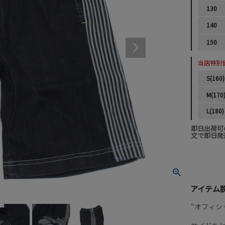
130
140
150
当店特別
S(160)
M(170
L(180)
即日出荷可
文で即日発
アイテム
“オフィシ