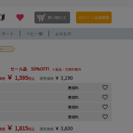
買い物カゴ
ログイン/会員登録
ィネート
ベビー服
よみもの
ビー
セール品 50%OFF!
※返品・交換対象外
￥
1,595
￥
3,190
価格
税込
通常価格
売切れ
売切れ
売切れ
売切れ
￥
1,815
￥
3,630
価格
税込
通常価格