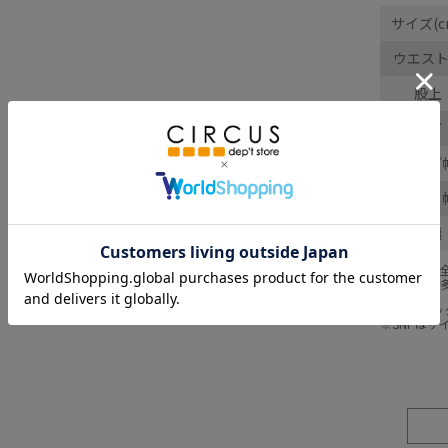
サイズ(c
ウエス
股上
股下
ヒップ
わたり
裾幅
採寸結果は
商品により
※BCはバ
※SNPは