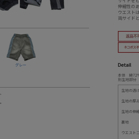
サイドを
伸縮性の
ウエスト
両サイド
Detail
グレー
本体 綿72
別生地部分 
生地の透
生地の厚
生地の伸
裏地
ウエスト