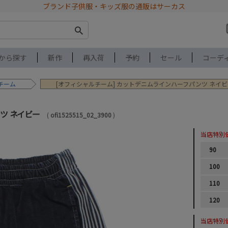
ブランド子供服・キッズ服の通販はサーカス
から探す
新作
再入荷
予約
セール
コーデ
チーム
[オフィシャルチーム] カットデニムラインハーフパンツ ネイ
ツ ネイビー
ofi1525515_02_3900
当店特別
90
100
110
120
当店特別