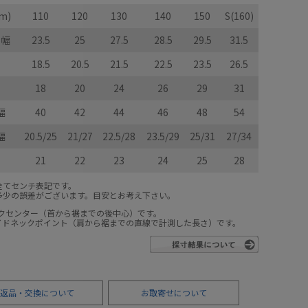
m)
110
120
130
140
150
S(160)
ト幅
23.5
25
27.5
28.5
29.5
31.5
18.5
20.5
21.5
22.5
23.5
26.5
18
20
24
26
29
31
幅
40
42
44
46
48
54
幅
20.5/25
21/27
22.5/28
23.5/29
25/31
27/34
21
22
23
24
25
28
全てセンチ表記です。
多少の誤差がございます。目安とお考え下さい。
ックセンター（首から裾までの後中心）です。
サイドネックポイント（肩から裾までの直線で計測した長さ）です。
返品・交換について
お取寄せについて