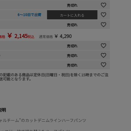
売切れ
6～10日で出荷
カートに入れる
売切れ
￥
2,145
￥
4,290
価格
税込
通常価格
売切れ
)
売切れ
売切れ
の記載のある商品は定休日(日曜日・祝日)を除く15時までのご注
送可能となります。
説明
ャルチーム”のカットデニムラインハーフパンツ