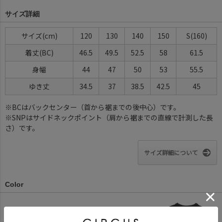
サイズ詳細
サイズ(cm)
120
130
140
150
S(160)
着丈(BC)
46.5
49.5
52.5
58
61.5
身幅
44
47
50
53
55.5
ゆき丈
34.5
37
38.5
42.5
45
※BCはバックセンター（首から裾までの後中心）です。
※SNPはサイドネックポイント（肩から裾までの直線で計測した長
さ）です。
サイズ詳細について
Color