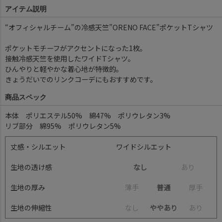
アイテム説明
“オフィシャルチーム”の冷感天竺”ORENO FACE”ポケットTシャツ
ポケットモチーフがアクセントになった1枚。
接触冷感天竺を使用したワイドTシャツ。
ひんやりと軽やかな着心地が特徴的。
きょうだいでのリンクコーデにもおすすめです。
商品スペック
本体 ポリエステル50% 綿47% ポリウレタン3%
リブ部分 綿95% ポリウレタン5%
丈感・シルエット
ワイドシルエット
生地の透け感
なし
あ
り
生地の厚み
薄
手
普通
厚
手
生地の伸縮性
な
し
ややあり
あ
り