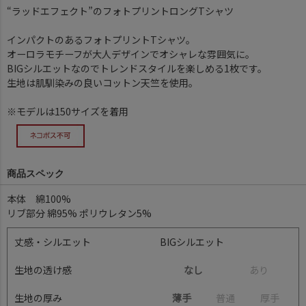
“ラッドエフェクト”のフォトプリントロングTシャツ
インパクトのあるフォトプリントTシャツ。
オーロラモチーフが大人デザインでオシャレな雰囲気に。
BIGシルエットなのでトレンドスタイルを楽しめる1枚です。
生地は肌馴染みの良いコットン天竺を使用。
※モデルは150サイズを着用
商品スペック
本体 綿100%
リブ部分 綿95% ポリウレタン5%
丈感・シルエット
BIGシルエット
生地の透け感
なし
あ
り
生地の厚み
薄手
普
通
厚
手