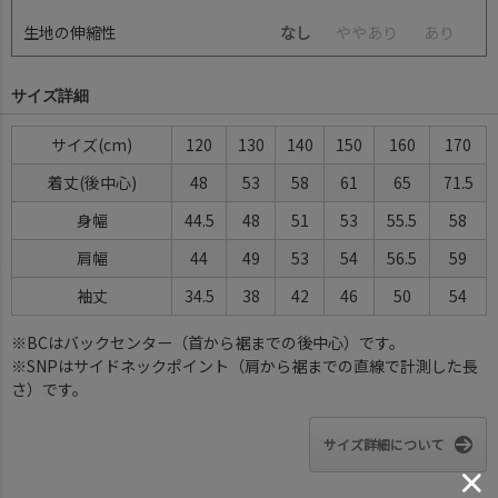
生地の伸縮性
なし
や
や
あ
り
あ
り
サイズ詳細
サイズ
120
130
140
150
160
170
着丈(後中心)
48
53
58
61
65
71.5
身幅
44.5
48
51
53
55.5
58
肩幅
44
49
53
54
56.5
59
袖丈
34.5
38
42
46
50
54
※BCはバックセンター（首から裾までの後中心）です。
※SNPはサイドネックポイント（肩から裾までの直線で計測した長
さ）です。
サイズ詳細について