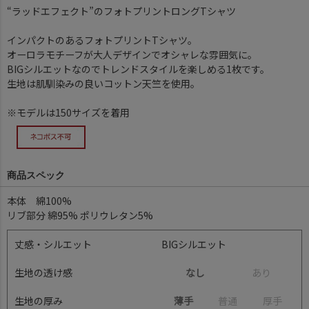
“ラッドエフェクト”のフォトプリントロングTシャツ
インパクトのあるフォトプリントTシャツ。
オーロラモチーフが大人デザインでオシャレな雰囲気に。
BIGシルエットなのでトレンドスタイルを楽しめる1枚です。
生地は肌馴染みの良いコットン天竺を使用。
※モデルは150サイズを着用
商品スペック
本体 綿100%
リブ部分 綿95% ポリウレタン5%
丈感・シルエット
BIGシルエット
生地の透け感
なし
あ
り
生地の厚み
薄手
普
通
厚
手