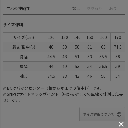
生地の伸縮性
なし
や
や
あ
り
あ
り
サイズ詳細
サイズ
120
130
140
150
160
170
着丈(後中心)
48
53
58
61
65
71.5
身幅
44.5
48
51
53
55.5
58
肩幅
44
49
53
54
56.5
59
袖丈
34.5
38
42
46
50
54
※BCはバックセンター（首から裾までの後中心）です。
※SNPはサイドネックポイント（肩から裾までの直線で計測した長
さ）です。
サイズ詳細について