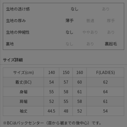
生地の透け感
なし
あ
り
生地の厚み
薄手
普
通
厚
手
生地の伸縮性
なし
や
や
あ
り
あ
り
裏地
な
し
あ
り
裏起毛
サイズ詳細
サイズ(cm)
140
150
160
F(LADIES)
着丈(BC)
54
57
60
62
身幅
55
58
61
64
肩幅
52
55
58
61
袖丈
44.5
48
52
54
※BCはバックセンター（首から裾までの後中心）です。