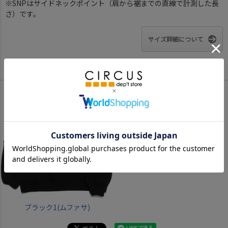
※SNPはサイドネックポイント（肩から裾までの直線で計測した長
さ）です。
サイズ詳細について
Color
ブラック1(ムファサ)