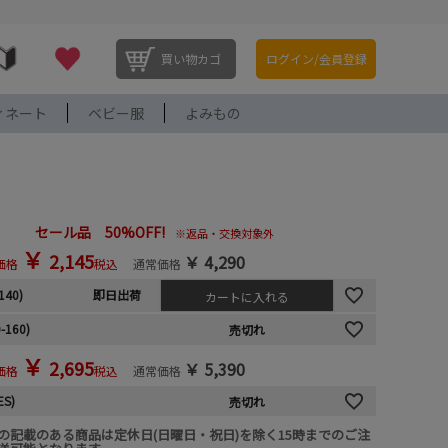
買い物カゴ
ログイン/会員登録
ィネート
ベビー服
よみもの
セール品 50%OFF!
※返品・交換対象外
￥
2,145
￥
4,290
価格
税込
通常価格
140)
即日出荷
カートに入れる
-160)
売切れ
￥
2,695
￥
5,390
価格
税込
通常価格
ES)
売切れ
の記載のある商品は定休日(日曜日・祝日)を除く15時までのご注