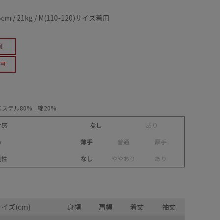
5cm / 21kg / M(110-120)サイズ着用
ステル80% 綿20%
け感
なし
あ
り
み
薄手
普
通
厚
手
縮性
なし
や
や
あ
り
あ
り
イズ(cm)
身幅
肩幅
着丈
袖丈