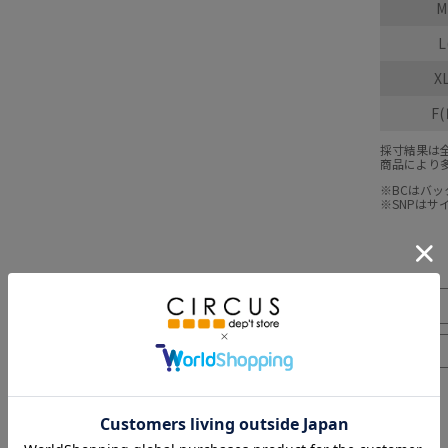
M
L
X
F
採寸結果は
商品により
※BCはバ
※SNPは