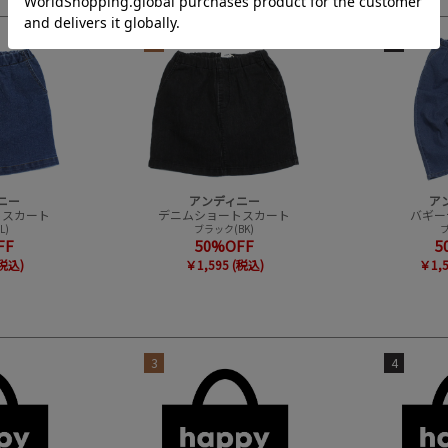
3
4
ニー
アンディニー
ア
トスカート
デニムショートスカート
バギー
L)
ブラック(BK)
ブ
FF
50%OFF
5
(税込)
￥1,595 (税込)
￥1,
3
4