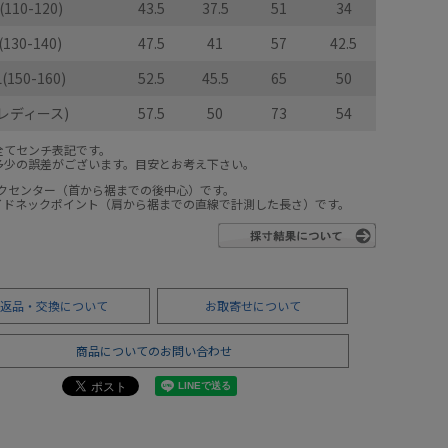
(110-120)
43.5
37.5
51
34
(130-140)
47.5
41
57
42.5
L(150-160)
52.5
45.5
65
50
(レディース)
57.5
50
73
54
全てセンチ表記です。
多少の誤差がございます。目安とお考え下さい。
ックセンター（首から裾までの後中心）です。
サイドネックポイント（肩から裾までの直線で計測した長さ）です。
返品・交換について
お取寄せについて
商品についてのお問い合わせ