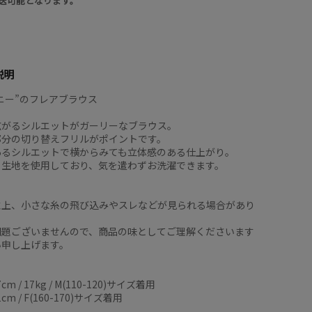
送可能となります。
説明
ニー”のフレアブラウス
広がるシルエットがガーリーなブラウス。
部分の切り替えフリルがポイントです。
あるシルエットで横からみても立体感のある仕上がり。
る生地を使用しており、気を遣わずお洗濯できます。
】
性上、小さな糸の飛び込みやスレなどが見られる場合があり
問題ございませんので、商品の味としてご理解くださいます
い申し上げます。
7cm / 17kg / M(110-120)サイズ着用
1cm / F(160-170)サイズ着用