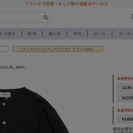
ブランド子供服・キッズ服の通販はサーカス
から探す
新作
再入荷
予約
セール
コーデ
[アンディニー] フレアブラウス ブラック(BK)
5104_01_4900
当店特別
L(130-
XL(150
当店特別
F(LADI
即日出荷可