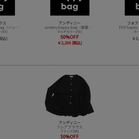
クス
アンディニー
フォブ
CONVEX happy bag（ハッピーバック）
undeny.happy bag（春夏アイテムハッピーバック）
XX)
マルチカラー(XX)
ボー
50%OFF
(税込)
￥3,
￥2,200 (税込)
アンディニー
フレアブラウス
ブラック(BK)
50%OFF