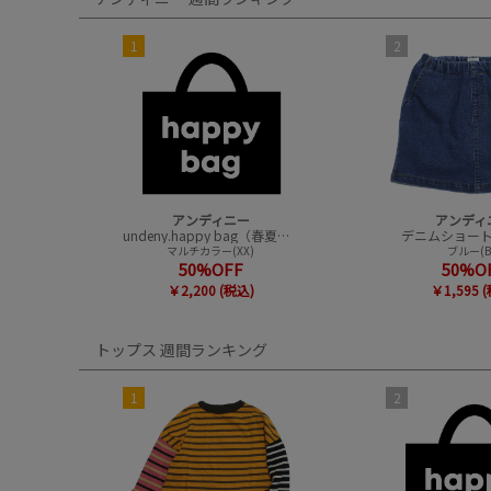
1
2
アンディニー
アンディ
undeny.happy bag（春夏アイテムハッピーバック）
デニムショー
マルチカラー(XX)
ブルー(B
50%OFF
50%O
￥2,200 (税込)
￥1,595 
トップス 週間ランキング
1
2