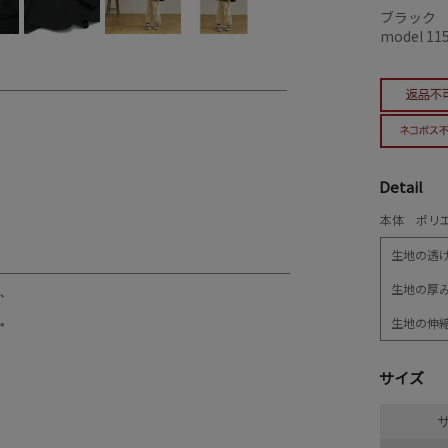
ブラック
model 11
Detail
本体 ポリエ
生地の透
生地の厚
生地の伸
サイズ
サ