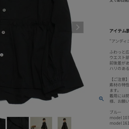
文で即日発
アイテム
“アンディ
ふわっと
ウエスト
前後差が
ハリのあ
【ご注意
素材の特
ます。
着用には
様、お願
ブルー
model 10
model 16