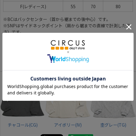
F(レディース)
55
70
80
※BCはバックセンター（首から裾までの後中心）です。
※SNPはサイドネックポイント（肩から裾までの直線で計測した長
さ）です。
サイズ詳細について
Color
チャコール(CG)
アイボリー(IV)
杢グレー(TG)