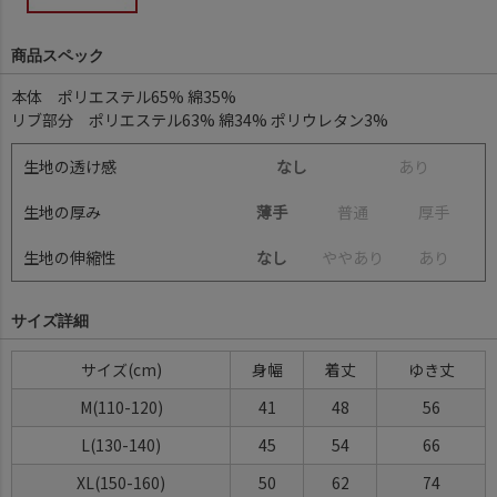
商品スペック
本体 ポリエステル65% 綿35%
リブ部分 ポリエステル63% 綿34% ポリウレタン3%
生地の透け感
なし
あ
り
生地の厚み
薄手
普
通
厚
手
生地の伸縮性
なし
や
や
あ
り
あ
り
サイズ詳細
サイズ(cm)
身幅
着丈
ゆき丈
M(110-120)
41
48
56
L(130-140)
45
54
66
XL(150-160)
50
62
74