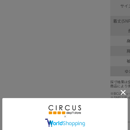
サイズ
着丈(SN
ゆ
採寸結果は
商品により
※BCはバ
※SNPは