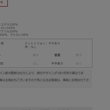
ステル100%
ロン100%
クリル100%
50% テトロン50%
け感
ドットシフォン：ややあり
他：なし
み
薄
手
普通
厚
手
縮性
な
し
ややあり
あ
り