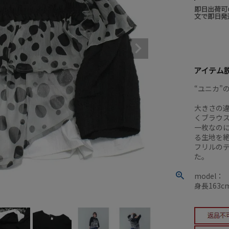
即日出荷可
文で即日発
アイテム
“ユニカ”
大きさの
くブラウ
一枚なの
る生地を
フリルの
た。
model：
身長163cm