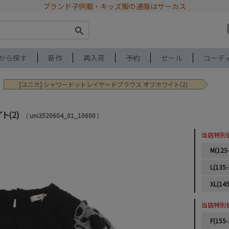
ブランド子供服・キッズ服の通販はサーカス
から探す
新作
再入荷
予約
セール
コーデ
[ユニカ] シャワードットレイヤードブラウス オフホワイト(2)
(2)
uni3520604_01_10600
当店特別
M(125
L(135-
XL(145
当店特別
F(155-