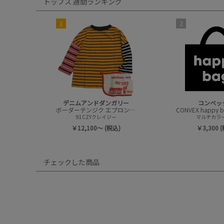
トップス 週間ランキング
1
2
デニムアンドダンガリー
コンベッ
ボーダーテンジク エプロンツキ L/S TEE(8分袖)
91CZYクレイジー
マルチカラー(
￥12,100～ (税込)
￥3,300 
チェックした商品