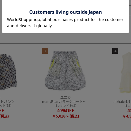
3
4
カ
ユニカ
ショートパンツ
manyBearカラーショートパンツ
alphab
ト(88)
オフホワイト(2)
オフ
FF
40%OFF
4
(税込)
￥5,016～ (税込)
￥4,