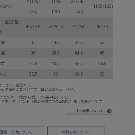
M(125-
L(135-
XL(145-
(cm)
F(155-165)
135)
145)
155)
P・最短/最
48/55.5
51/59.5
51/64
60/70
長)
身幅
42
44.5
47.5
53
肩幅
36
38.5
41.5
45
袖丈
37.5
40.5
43.5
46.5
き丈
55.5
60
64.5
69
全てセンチ表記です。
多少の誤差がございます。目安とお考え下さい。
ックセンター（首から裾までの後中心）です。
サイドネックポイント（肩から裾までの直線で計測した長さ）です。
返品・交換について
お取寄せについて