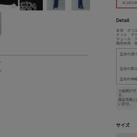
Detail
本体 ポリエ
ドット テト
チュール ア
無地布帛 綿
生地の透
生地の厚
生地の伸
サイズ