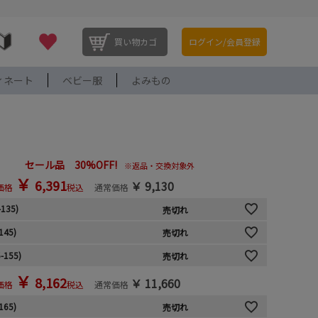
買い物カゴ
ログイン/会員登録
ィネート
ベビー服
よみもの
セール品 30%OFF!
※返品・交換対象外
￥
6,391
￥
9,130
価格
税込
通常価格
-135)
売切れ
145)
売切れ
-155)
売切れ
￥
8,162
￥
11,660
価格
税込
通常価格
165)
売切れ