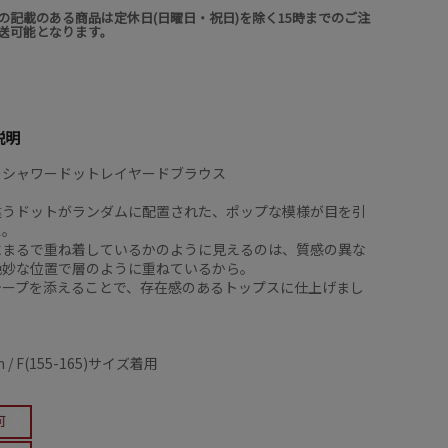
の記載のある商品は定休日(日曜日・祝日)を除く15時までのご注
送可能となります。
説明
のシャワードットレイヤードブラウス
違うドットがランダムに配置された、ポップな模様が目を引
ス。
にまるで重ね着しているかのように見えるのは、質感の異な
絶妙な位置で層のように重ねているから。
テープを添えることで、存在感のあるトップスに仕上げまし
 / F(155-165)サイズ着用