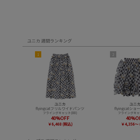
ユニカ 週間ランキング
1
2
ユニカ
ユニ
flyingcatフリルワイドパンツ
flyingcat
フライングキャット(88)
フライングキャッ
40%OFF
40%O
￥6,468 (税込)
￥4,356～ 