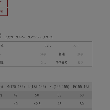
%
% ビスコース46% スパンデックス8%
け感
なし
あ
り
み
薄
手
普通
厚
手
縮性
な
し
ややあり
あ
り
m)
M(125-135)
L(135-145)
XL(145-155)
F(155-165)
)
47
50
53
60
40
42.5
45
50