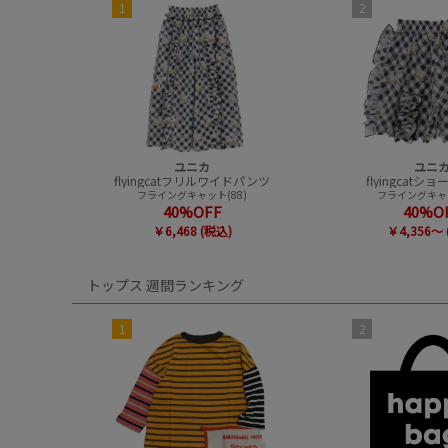
1
2
ユニカ
ユニ
flyingcatフリルワイドパンツ
flyingcat
フライングキャット(88)
フライングキャッ
40%OFF
40%O
￥6,468 (税込)
￥4,356～ 
トップス 週間ランキング
1
2