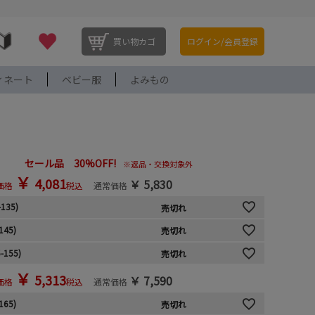
買い物カゴ
ログイン/会員登録
ィネート
ベビー服
よみもの
セール品 30%OFF!
※返品・交換対象外
￥
4,081
￥
5,830
価格
税込
通常価格
-135)
売切れ
145)
売切れ
-155)
売切れ
￥
5,313
￥
7,590
価格
税込
通常価格
165)
売切れ