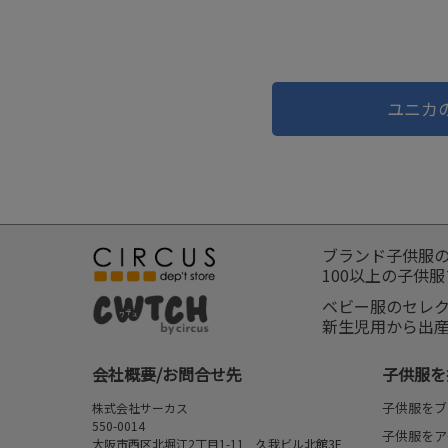
ユニカ
ブランド子供服
100以上の子供
ベビー服のセレ
新生児用から出
会社概要/お問合せ先
子供服を
子供服をブ
株式会社サーカス
550-0014
子供服をア
大阪市西区北堀江2丁目1-11 久我ビル北館3F