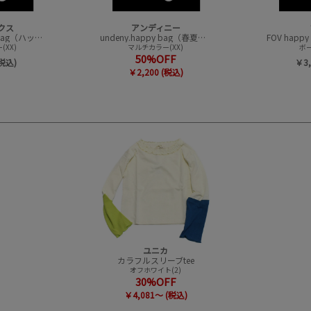
クス
アンディニー
CONVEX happy bag（ハッピーバック）
undeny.happy bag（春夏アイテムハッピーバック）
XX)
マルチカラー(XX)
ボー
50%OFF
(税込)
￥3,
￥2,200 (税込)
ユニカ
カラフルスリーブtee
オフホワイト(2)
30%OFF
￥4,081～ (税込)