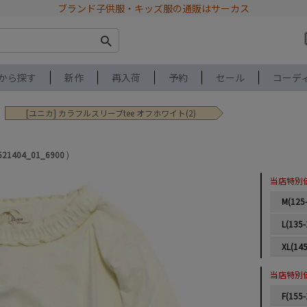
ブランド子供服・キッズ服の通販はサーカス
から探す
新作
再入荷
予約
セール
コーデ
[ユニカ] カラフルスリーブtee オフホワイト(2)
521404_01_6900
当店特別
M(125
L(135-
XL(145
当店特別
F(155-