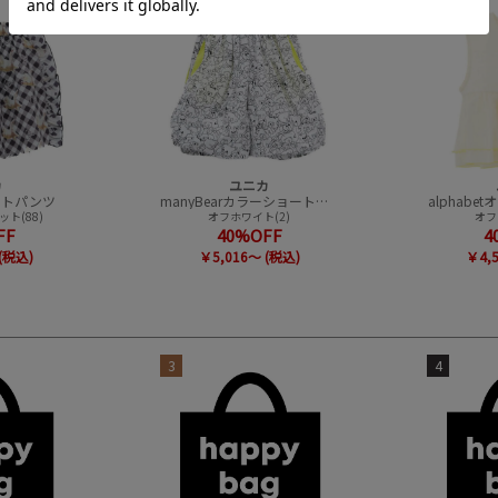
3
4
カ
ユニカ
ショートパンツ
manyBearカラーショートパンツ
alphab
ト(88)
オフホワイト(2)
オフ
FF
40%OFF
4
(税込)
￥5,016～ (税込)
￥4,
3
4