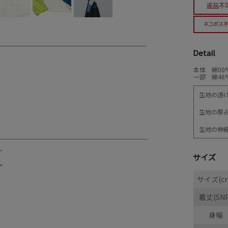
Detail
本体 綿00
一部 綿46
生地の透
生地の厚
生地の伸
サイズ
サイズ(c
着丈(SNP
身幅