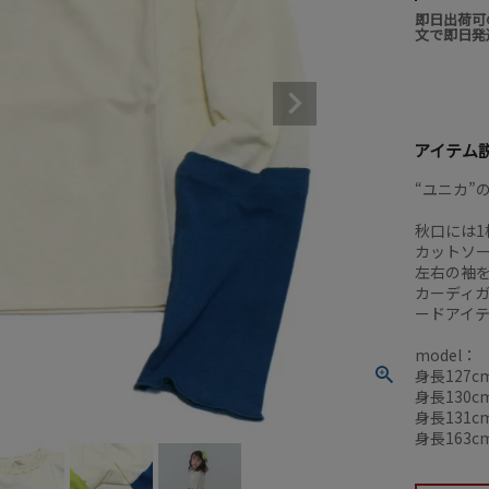
即日出荷可
文で即日発
アイテム
“ユニカ”
秋口には
カットソ
左右の袖
カーディ
ードアイ
model：
身長127cm
身長130cm
身長131cm
身長163cm