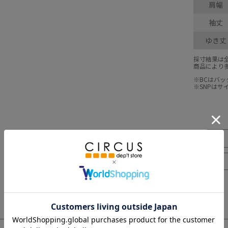
肩幅
袖丈
ゆき丈
採寸結果は
商品により
※BCはバ
※SNPは