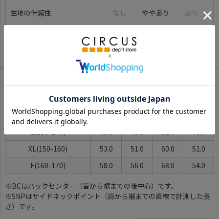
生地の伸縮性
な
し
ややあり
あ
り
裏地
な
し
あ
り
裏起毛
サイズ詳細
サイズ(cm)
身幅
肩幅
着丈
袖丈
S(90-100)
39.0
37.0
39.0
27.0
M(110-120)
44.0
42.0
46.0
35.0
L(130-140)
48.0
46.0
52.0
43.0
XL(150-160)
53.0
51.0
60.0
51.0
F(160-170)
58.0
56.0
68.0
54.0
※BCはバックセンター（首から裾までの後中心）です。
※SNPはサイドネックポイント（肩から裾までの直線で計測した長
さ）です。