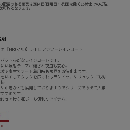
の記載のある商品は定休日(日曜日・祝日)を除く15時までのご注
送可能となります。
説明
”の【MR(マル)】レトロフラワーレインコート
ンパクト抜群なレインコートです。
ブには反射テープが施され夜道も安心。
は透明素材でフード着用時も視界を確保出来ます。
ブをはずしてタックを広げればランドセルやリュックにも対
仕様。
傘や巾着なども展開しておりますのでシリーズで揃えて入学
おすすめです。
袋付きで持ち運びにも便利なアイテム。