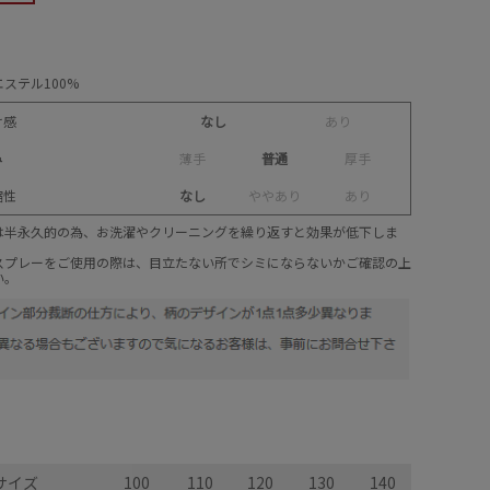
ステル100%
け感
なし
あ
り
み
薄
手
普通
厚
手
縮性
なし
や
や
あ
り
あ
り
は半永久的の為、お洗濯やクリーニングを繰り返すと効果が低下しま
スプレーをご使用の際は、目立たない所でシミにならないかご確認の上
い。
サイズ
100
110
120
130
140