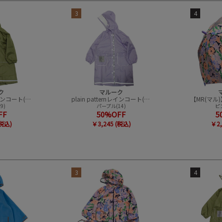
3
4
ク
マルーク
plain patternレインコート(巾着付）
plain patternレインコート(巾着付）
9)
パープル(14)
ピ
FF
50%OFF
5
(税込)
￥3,245 (税込)
￥2,
3
4