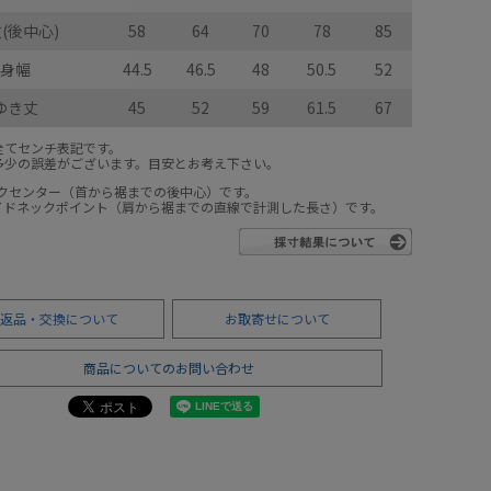
(後中心)
58
64
70
78
85
身幅
44.5
46.5
48
50.5
52
ゆき丈
45
52
59
61.5
67
全てセンチ表記です。
多少の誤差がございます。目安とお考え下さい。
ックセンター（首から裾までの後中心）です。
サイドネックポイント（肩から裾までの直線で計測した長さ）です。
返品・交換について
お取寄せについて
商品についてのお問い合わせ