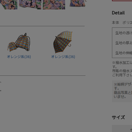
Detail
本体 ポリエ
生地の透
生地の厚
生地の伸
オレンジ系(36)
オレンジ系(36)
※撥水加工
す。
市販の撥水
ご利用下さ
サイズ