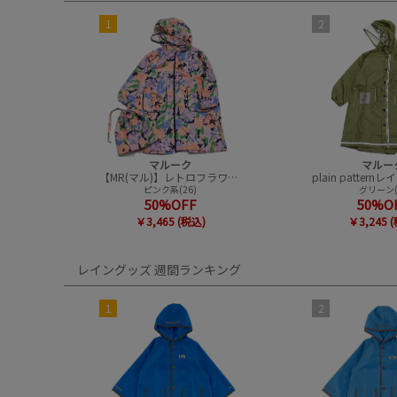
1
2
マルーク
マルー
【MR(マル)】レトロフラワーレインコート
ピンク系(26)
グリーン(
50%OFF
50%O
￥3,465 (税込)
￥3,245 
レイングッズ 週間ランキング
1
2