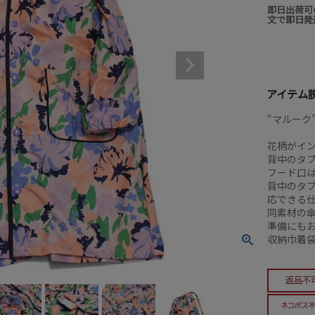
即日出荷可
文で即日発
アイテム
“マルーク
花柄がイ
背中のタ
フード口
背中のタ
応できる
同素材の
準備にも
収納巾着