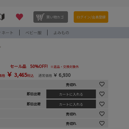
買い物カゴ
ログイン/会員登録
ィネート
ベビー服
よみもの
セール品 50%OFF!
※返品・交換対象外
￥
3,465
￥
6,930
価格
税込
通常価格
売切れ
即日出荷
カートに入れる
即日出荷
カートに入れる
売切れ
売切れ