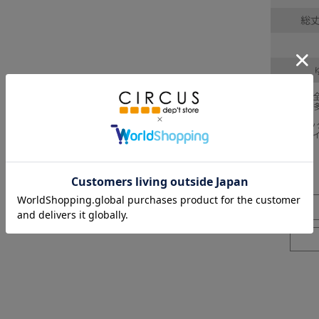
総丈
採寸結果は
商品により
※BCはバ
※SNPは