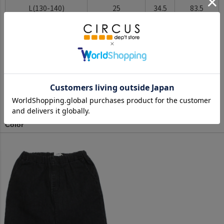
L(130-140)
25
34.5
83.5
XL(150-160)
26
39.0
93.5
※BCはバックセンター（首から裾までの後中心）です。
※SNPはサイドネックポイント（肩から裾までの直線で計測した長
さ）です。
サイズ詳細について
Color