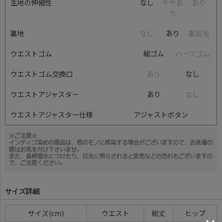
生地の伸縮性
なし
や
や
あ
あ
り
り
裏地
な
し
あり
裏
起
毛
ウエストゴム
総ゴム
ハ
ー
フ
ゴ
ム
ウエストゴム交換口
あ
り
なし
ウエストアジャスター
あり
な
し
ウエストアジャスター仕様
アジャストボタン
サイズ詳細
サイズ(cm)
ウエスト
総丈
ヒップ