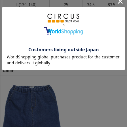
L(130-140)
25
34.5
83.5
XL(150-160)
26
39.0
93.5
※BCはバックセンター（首から裾までの後中心）です。
※SNPはサイドネックポイント（肩から裾までの直線で計測した長
さ）です。
サイズ詳細について
Color