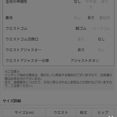
生地の伸縮性
なし
や
や
あ
あ
り
り
裏地
な
し
あり
裏
起
毛
ウエストゴム
総ゴム
ハ
ー
フ
ゴ
ム
ウエストゴム交換口
あ
り
なし
ウエストアジャスター
あり
な
し
ウエストアジャスター仕様
アジャストボタン
サイズ詳細
サイズ(cm)
ウエスト
総丈
ヒップ