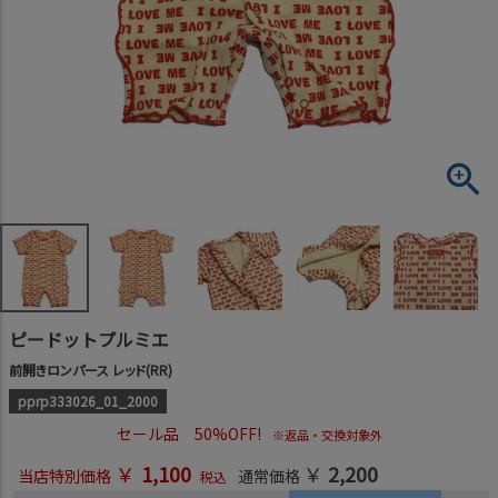
ピードットプルミエ
前開きロンパース レッド(RR)
pprp333026_01_2000
セール品 50%OFF!
※返品・交換対象外
￥
1,100
￥
2,200
当店特別価格
通常価格
税込