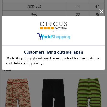
総丈(BC)
44
47
身幅
22
25
ゆき丈
19.5
22
※BCはバックセンター（首から裾までの後中心）です。
※SNPはサイドネックポイント（肩から裾までの直線で計測した長
さ）です。
サイズ詳細について
Color