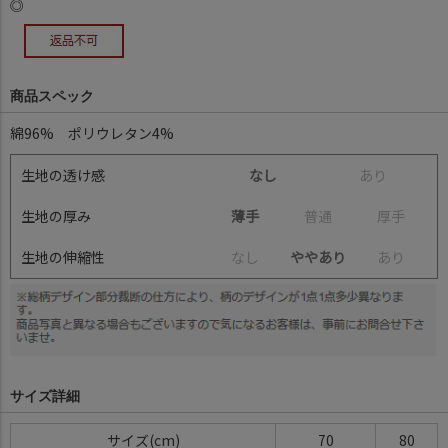
◎
商品スペック
綿96% ポリウレタン4%
生地の透け感
なし
あ
り
生地の厚み
薄手
普
通
厚
手
生地の伸縮性
な
し
ややあり
あ
り
サイズ詳細
サイズ(cm)
70
80