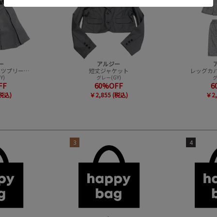
ー
アルジー
あったかインパンツプリーツスカパン
短丈ジャケット
レッグカ
Y)
グレー(GY)
グ
FF
60%OFF
6
(税込)
￥2,855 (税込)
￥2,
3
4