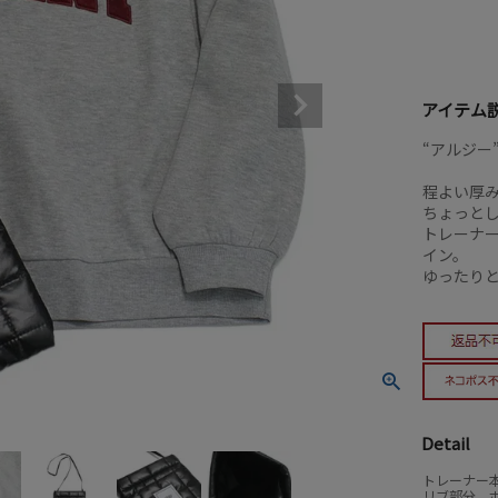
アイテム
“アルジー
程よい厚
ちょっと
トレーナ
イン。
ゆったり
Detail
トレーナー本
リブ部分 ポ