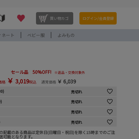
買い物カゴ
ログイン/会員登録
ィネート
ベビー服
よみもの
セール品 50%OFF!
※返品・交換対象外
￥
3,019
￥
6,039
価格
税込
通常価格
30)
売切れ
0)
売切れ
売切れ
)
売切れ
の記載のある商品は定休日(日曜日・祝日)を除く15時までのご注
送可能となります。