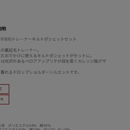
説明
”のBIGトレーナーキルトポシェットセット
みの裏起毛トレーナー。
したおでかけに使えるキルトポシェットがセットに。
ーは光沢のあるベロアアップリケが目を惹くカレッジ風デザ
と着れるドロップショルダーシルエットです。
体 ポリエステル64% 綿36%
リエステル62% 綿33% ポリウレタン5%