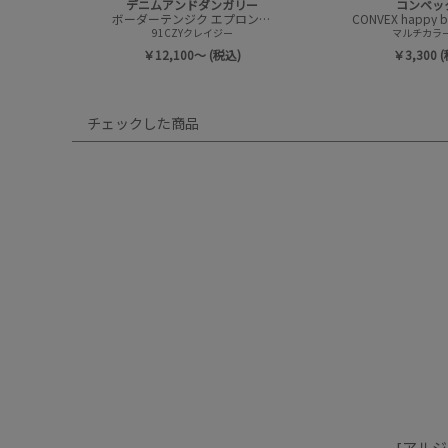
デニムアンドダンガリー
コンベッ
ボーダーテンジク エプロンツキ L/S TEE(8分袖)
91CZYクレイジー
マルチカラー(
￥12,100～ (税込)
￥3,300 
チェックした商品
[アルジ