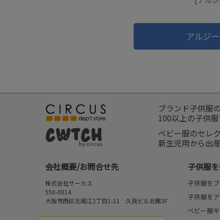
アルジー
ブランド子供服
100以上の子供
ベビー服のセレ
新生児用から出
会社概要/お問合せ先
子供服を
子供服をブ
株式会社サーカス
550-0014
子供服をア
大阪市西区北堀江2丁目1-11 久我ビル北館3F
ベビー服ギ
お問合せ先