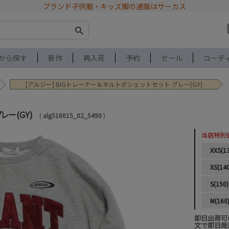
ブランド子供服・キッズ服の通販はサーカス
から探す
新作
再入荷
予約
セール
コーデ
[アルジー] BIGトレーナー＆キルトポシェットセット グレー(GY)
レー(GY)
alg516015_02_5490
当店特別
XXS(1
XS(14
S(150)
M(160
即日出荷可
文で即日発