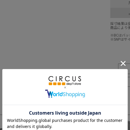
採寸結果は
商品により
※BCはバ
※SNPは
3
4