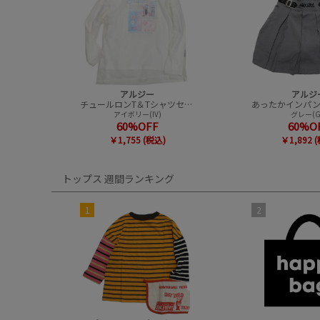
アルジー
アルジ
チュールロンT＆Tシャツセット
アイボリー(IV)
グレー(G
60%OFF
60%O
￥1,755 (税込)
￥1,892 
トップス 週間ランキング
1
2