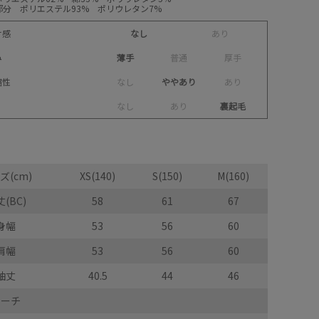
部分 ポリエステル93% ポリウレタン7%
け感
なし
あ
り
み
薄手
普
通
厚
手
縮性
な
し
ややあり
あ
り
な
し
あ
り
裏起毛
ズ(cm)
XS(140)
S(150)
M(160)
(BC)
58
61
67
身幅
53
56
60
肩幅
53
56
60
袖丈
40.5
44
46
ポーチ