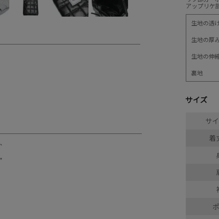
アップリケ
生地の透
生地の厚
生地の伸
裏地
サイズ
サイ
着丈