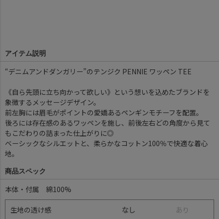
アイテム説明
“デニムアンドダンガリー”のテンジク PENNIE ワッペン TEE
《自ら先頭に立ち向かって欲しい》という想いを込めたブランドを
象徴するメッセージデザイン。
前左胸には眉毛がポイントの愛嬌あるペンギンモチーフを配置。
後ろには存在感のあるワッペンを施し、前後左右どの角度から見て
もこだわりの詰まった仕上がりに◎
ベーシックなシルエットと、柔らかなコットン100％で快適な着心
地。
商品スペック
本体・付属 綿100%
生地の透け感
なし
あ
り