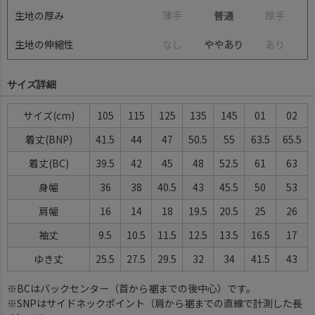
生地の厚み
薄
手
普通
厚
手
生地の伸縮性
な
し
ややあり
あ
り
サイズ詳細
サイズ
105
115
125
135
145
01
02
着丈(BNP)
41.5
44
47
50.5
55
63.5
65.5
着丈(BC)
39.5
42
45
48
52.5
61
63
身幅
36
38
40.5
43
45.5
50
53
肩幅
16
14
18
19.5
20.5
25
26
袖丈
9.5
10.5
11.5
12.5
13.5
16.5
17
ゆき丈
25.5
27.5
29.5
32
34
41.5
43
※BCはバックセンター（首から裾までの後中心）です。
※SNPはサイドネックポイント（肩から裾までの直線で計測した長