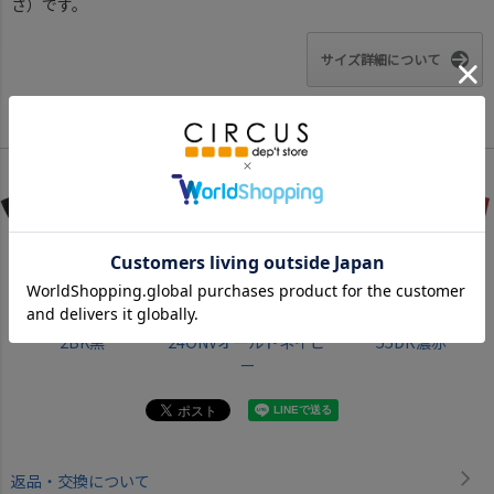
さ）です。
サイズ詳細について
Color
2BK黒
24ONVオールドネイビ
55DR濃赤
ー
返品・交換について