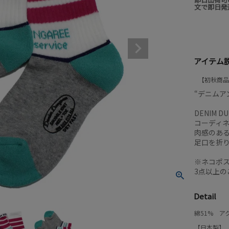
文で即日発
アイテム
初秋商品
“デニムアン
DENIM 
コーディ
肉感のあ
足口を折
※ネコポ
3点以上
Detail
綿51% ア
【日本製】