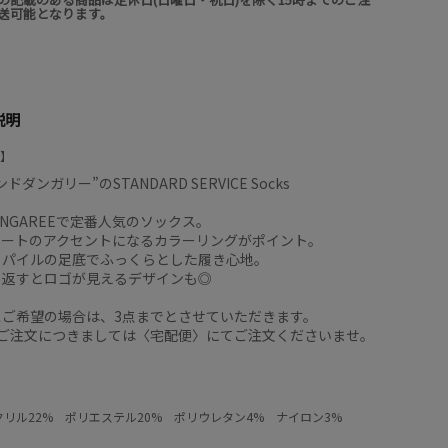
送可能となります。
説明
ドダンガリー”のSTANDARD SERVICE Socks
DUNGAREEで定番人気のソックス。
ネートのアクセントになるカラーリングがポイント。
るパイルの足底でふっくらとした履き心地。
り返すとロゴが見えるデザインも◎
スご希望の場合は、3点までとさせていただきます。
のご注文につきましては〈宅配便〉にてご注文くださいませ。
クリル22% ポリエステル20% ポリウレタン4% ナイロン3%