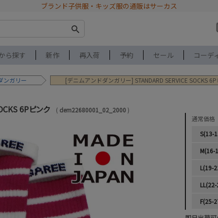
ブランド子供服・キッズ服の通販はサーカス
から探す
新作
再入荷
予約
セール
コーデ
ダンガリー
[デニムアンドダンガリー] STANDARD SERVICE SOCKS 6
SOCKS 6Pピンク
dem22680001_02_2000
通常価格
S(13-
M(16-
L(19-
LL(22
F(25-
即日出荷可