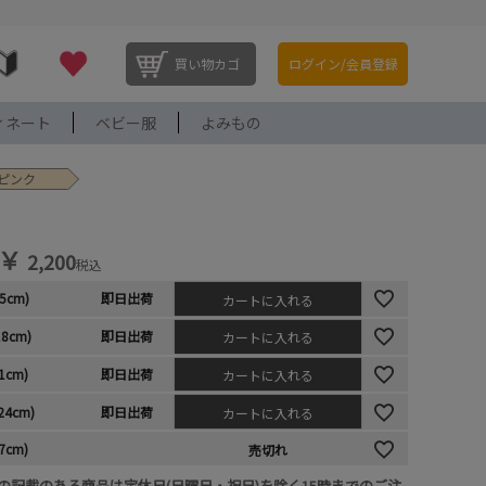
買い物カゴ
ログイン/会員登録
ィネート
ベビー服
よみもの
Pピンク
￥
2,200
税込
15cm)
即日出荷
カートに入れる
18cm)
即日出荷
カートに入れる
21cm)
即日出荷
カートに入れる
-24cm)
即日出荷
カートに入れる
27cm)
売切れ
の記載のある商品は定休日(日曜日・祝日)を除く15時までのご注