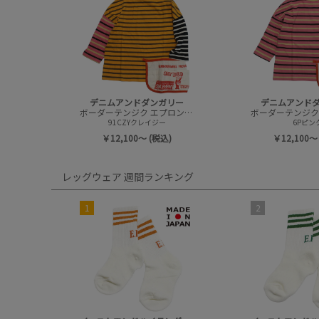
デニムアンドダンガリー
デニムアンド
ボーダーテンジク エプロンツキ L/S TEE(8分袖)
91CZYクレイジー
6Pピン
￥12,100～ (税込)
￥12,100～
レッグウェア 週間ランキング
1
2