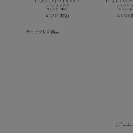
イーストエンドハイランダーズ
ラインソックス
ラインソ
オレンジ(ORG)
グリーン(G
￥1,320 (税込)
￥1,320 
チェックした商品
[デニムア