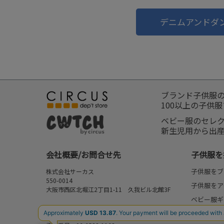
デニムアンドダ
ブランド子供服
100以上の子供
ベビー服のセレ
新生児用から出
会社概要/お問合せ先
子供服を
子供服をブ
株式会社サーカス
550-0014
子供服をア
大阪市西区北堀江2丁目1-11 久我ビル北館3F
ベビー服ギ
お問合せ先
新作
⇒
FAQ/お問合せフォーム