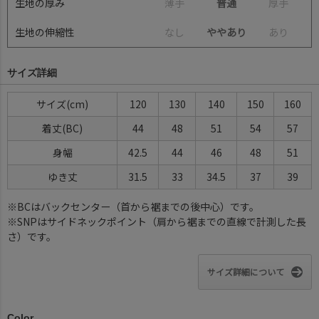
生地の厚み
薄
手
普通
厚
手
生地の伸縮性
な
し
ややあり
あ
り
サイズ詳細
サイズ(cm)
120
130
140
150
160
着丈(BC)
44
48
51
54
57
身幅
42.5
44
46
48
51
ゆき丈
31.5
33
34.5
37
39
※BCはバックセンター（首から裾までの後中心）です。
※SNPはサイドネックポイント（肩から裾までの直線で計測した長
さ）です。
サイズ詳細について
Color